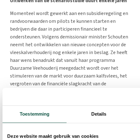
Uitwerken van de scenariostudie duurt enkele jaren
Momenteel wordt gewerkt aan een subsidieregeling en
randvoorwaarden om pilots te kunnen starten en
bedrijven die daar in participeren financieel te
ondersteunen. Volgens demissionair minister Schouten
neemt het ontwikkelen van nieuwe concepten voor de
vleeskalverhouderij nog enkele jaren in beslag. Ze heeft
haar wens benadrukt dat vanuit haar programma
Duurzame Veehouderij meegedacht wordt over het
stimuleren van de markt voor duurzaam kalfsvlees, het
vergroten van de financiële slagkracht van de
verduurzamende boer, het coherenter maken van de
regelgeving en het vergroten en breder verspreiden van
kennis over verduurzaming.
Toestemming
Details
Kalver- en melkveehouderijketens uiten hun zorgen
De kalver- en melkveehouderijketens, met
Deze website maakt gebruik van cookies