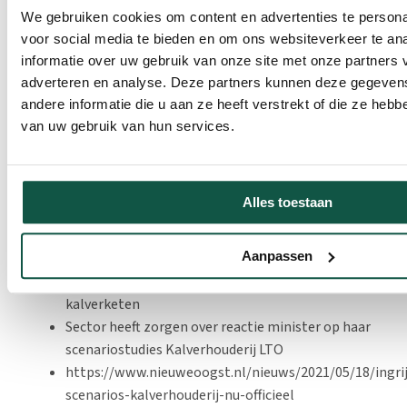
betrokkenheid van o.a. LTO, NAJK, SBK en NZO, hebben
We gebruiken cookies om content en advertenties te persona
hun zorgen geuit over de uitwerking van de pilots en
voor social media te bieden en om ons websiteverkeer te an
laten weten dat de extreme scenariostudies ver afstaan
informatie over uw gebruik van onze site met onze partners 
van de praktijk van de boer. Zij onderstrepen dat
adverteren en analyse. Deze partners kunnen deze gegeve
voldoende verdienvermogen voor de boer de sleutel
andere informatie die u aan ze heeft verstrekt of die ze heb
vormt tot verandering. Daarom willen de ketens met
van uw gebruik van hun services.
het ministerie van LNV in gesprek om met realiteitszin
te spreken over de verduurzaming van de sectoren.
Bronnen:
Alles toestaan
Kamerbrief over Scenariostudie Kalverketen -
Aanpassen
Kamerstuk - Rijksoverheid.nl
https://www.rijksoverheid.nl/documenten/rapporten/2
kalverketen
Sector heeft zorgen over reactie minister op haar
scenariostudies Kalverhouderij LTO
https://www.nieuweoogst.nl/nieuws/2021/05/18/ingri
scenarios-kalverhouderij-nu-officieel