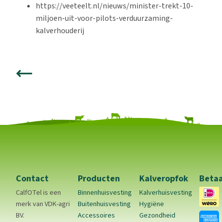
https://veeteelt.nl/nieuws/minister-trekt-10-
miljoen-uit-voor-pilots-verduurzaming-
kalverhouderij
Contact
Producten
Kalveropfok
Beta
CalfOTel is een
Binnenhuisvesting
Kalverhuisvesting
merk van VDK-agri
Buitenhuisvesting
Hygiëne
BV.
Accessoires
Gezondheid