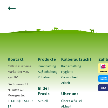
Kontakt
Produkte
Kälberaufzucht
Zahl
CalfOTel ist eine
Innenhaltung
Kälberhaltung
Marke der VDK-
Auβenhaltung
Hygiene
agri BV.
Zubehör
Gesundheit
Arbeit
De Sonman 21
In der
NL-5066 GJ
Praxis
Über uns
Moergestel
T
+31 (0)13 513 36
Aktuell
Über CalfOTel
17
Aktuell