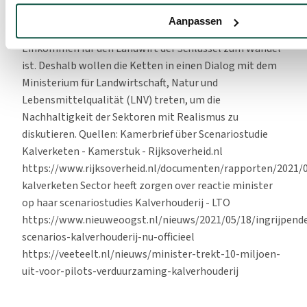
Szenarienstudien weit von der Praxis der Landwirte
Aanpassen
entfernt sind. Sie betonen, dass ein ausreichendes
Einkommen für den Landwirt der Schlüssel zum Wandel
ist. Deshalb wollen die Ketten in einen Dialog mit dem
Ministerium für Landwirtschaft, Natur und
Lebensmittelqualität (LNV) treten, um die
Nachhaltigkeit der Sektoren mit Realismus zu
diskutieren. Quellen: Kamerbrief über Scenariostudie
Kalverketen - Kamerstuk - Rijksoverheid.nl
https://www.rijksoverheid.nl/documenten/rapporten/2021/0
kalverketen Sector heeft zorgen over reactie minister
op haar scenariostudies Kalverhouderij - LTO
https://www.nieuweoogst.nl/nieuws/2021/05/18/ingrijpend
scenarios-kalverhouderij-nu-officieel
https://veeteelt.nl/nieuws/minister-trekt-10-miljoen-
uit-voor-pilots-verduurzaming-kalverhouderij