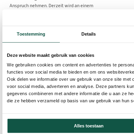
Anspruch nehmen. Derzeit wird an einem
Subventionsprogramm und an den Voraussetzungen für
den Start von Pilotprojekten und die finanzielle
Unterstützung von Betrieben, die daran teilnehmen,
Toestemming
Details
gearbeitet. Laut der scheidenden Ministerin Schouten
wird die Entwicklung neuer Konzepte für die
Kälbermast noch mehrere Jahre dauern. Sie betonte, sie
Deze website maakt gebruik van cookies
wolle mit ihrem Programm für nachhaltige
We gebruiken cookies om content en advertenties te persona
Viehwirtschaft dazu beitragen, den Markt für
functies voor social media te bieden en om ons websiteverke
nachhaltiges Kalbfleisch zu stimulieren, die finanzielle
Ook delen we informatie over uw gebruik van onze site met 
Schlagkraft der nachhaltigen Landwirte zu erhöhen, die
voor social media, adverteren en analyse. Deze partners ku
Vorschriften kohärenter zu gestalten und das Wissen
gegevens combineren met andere informatie die u aan ze heef
über Nachhaltigkeit zu erweitern und zu verbreiten.
die ze hebben verzameld op basis van uw gebruik van hun s
Kälber- und Milchwirtschaftliche Ketten äußern
Bedenken Die Kälber- und Milchviehhalterketten, an
denen u.a. LTO, NAJK, SBK und NZO beteiligt sind, haben
sich besorgt über die Ausarbeitung der Pilotprojekte
Alles toestaan
geäußert und darauf hingewiesen, dass die extremen