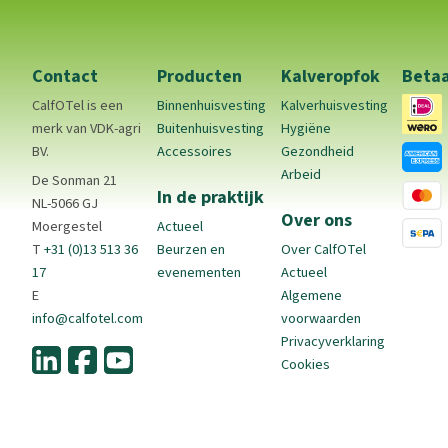
Contact
Producten
Kalveropfok
Beta
CalfOTel is een
Binnenhuisvesting
Kalverhuisvesting
merk van VDK-agri
Buitenhuisvesting
Hygiëne
BV.
Accessoires
Gezondheid
Arbeid
De Sonman 21
In de praktijk
NL-5066 GJ
Over ons
Moergestel
Actueel
T
+31 (0)13 513 36
Beurzen en
Over CalfOTel
17
evenementen
Actueel
E
Algemene
info@calfotel.com
voorwaarden
Privacyverklaring
Cookies