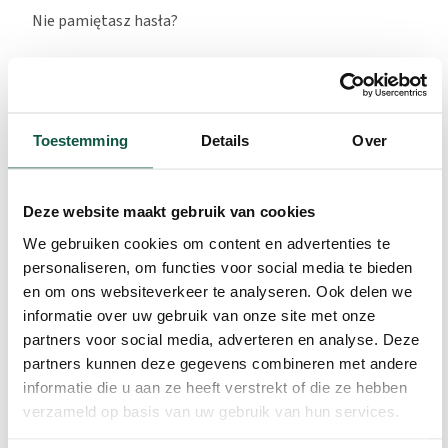
Nie pamiętasz hasła?
Zarejestruj się
Toestemming
Details
Over
Wymagane
Adres e-mail
*
Deze website maakt gebruik van cookies
We gebruiken cookies om content en advertenties te
personaliseren, om functies voor social media te bieden
Na adres e-mail zostanie wysłany odnośnik do
en om ons websiteverkeer te analyseren. Ook delen we
ustawienia nowego hasła.
informatie over uw gebruik van onze site met onze
partners voor social media, adverteren en analyse. Deze
Zarejestruj się
partners kunnen deze gegevens combineren met andere
informatie die u aan ze heeft verstrekt of die ze hebben
verzameld op basis van uw gebruik van hun services.