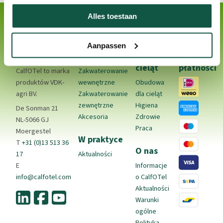
Alles toestaan
Aanpassen
Kontakt
Produkty
Odchów
Metody
cieląt
płatności
CalfOTel to marka
Zakwaterowanie
produktów VDK-
wewnętrzne
Obudowa
agri BV.
Zakwaterowanie
dla cieląt
zewnętrzne
Higiena
De Sonman 21
Akcesoria
Zdrowie
NL-5066 GJ
Praca
Moergestel
W praktyce
T
+31 (0)13 513 36
O nas
17
Aktualności
E
Informacje
info@calfotel.com
o CalfOTel
Aktualności
Warunki
ogólne
Polityka