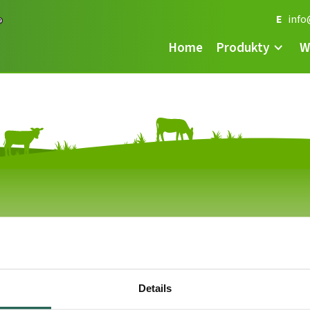
E
info
Home
Produkty
W
Produkty
Odchów cieląt
Zakwaterowanie wewnętrzne
Obudowa dla cieląt
Zakwaterowanie zewnętrzne
Higiena
Details
Akcesoria
Zdrowie