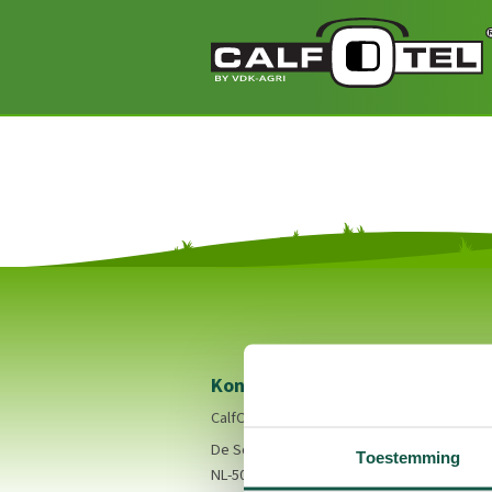
Kontakt
CalfOTel to marka produktów VDK-agri BV.
De Sonman 21
Toestemming
NL-5066 GJ Moergestel