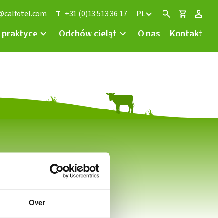
@calfotel.com
T
+31 (0)13 513 36 17
PL
 praktyce
Odchów cieląt
O nas
Kontakt
Metody płatności
Over