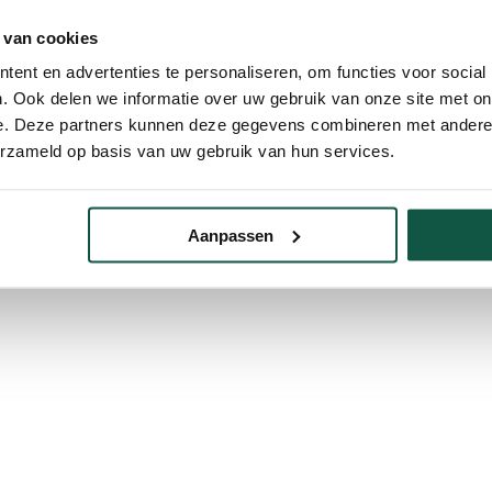
Praca
W praktyce
 van cookies
O nas
Aktualności
ent en advertenties te personaliseren, om functies voor social
Informacje o CalfOTel
. Ook delen we informatie over uw gebruik van onze site met on
Aktualności
e. Deze partners kunnen deze gegevens combineren met andere i
Warunki ogólne
erzameld op basis van uw gebruik van hun services.
Polityka prywatności
Cookies
Aanpassen