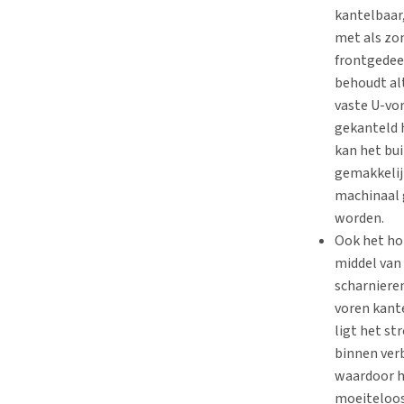
kantelbaar
met als zo
frontgedee
behoudt alt
vaste U-vo
gekanteld
kan het bui
gemakkelij
machinaal 
worden.
Ook het ho
middel van
scharniere
voren kant
ligt het str
binnen verbl
waardoor h
moeiteloo