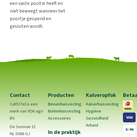
een vaste positie heeft en
niet beweegt wanneer het
poortje geopend en
gesloten wordt.
Contact
Producten
Kalveropfok
Beta
CalfOTel is een
Binnenhuisvesting
Kalverhuisvesting
merk van VDK-agri
Buitenhuisvesting
Hygiëne
BV.
Accessoires
Gezondheid
Arbeid
De Sonman 21
In de praktijk
NL-5066 GJ