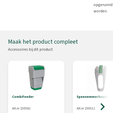
opgeruimd
worden.
Maak het product compleet
Accessoires bij dit product
CombiFeeder
Speenemmerhouder S
Art.nr 250581
Art.nr 250511