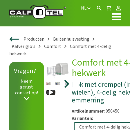
NL
Producten
Buitenhuisvesting
Kalveriglo's
Comfort
Comfort met 4-delig
hekwerk
Comfort met 4-
Vragen?
hekwerk
Neem
Hok met drempel (in
gerust
wielen), 4-delig he
contact op!
Play
emmerring
Artikelnummer:
050450
Varianten: