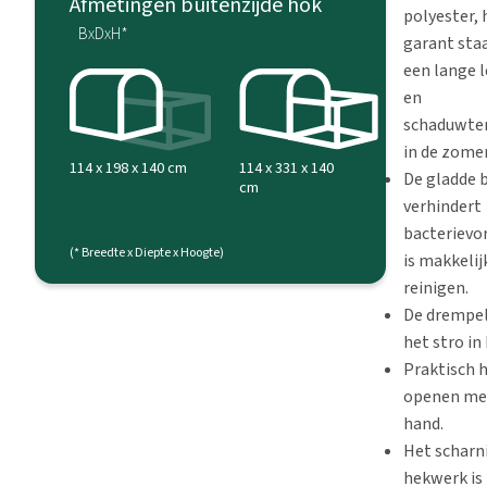
Afmetingen buitenzijde hok
polyester,
BxDxH*
garant sta
een lange 
en
schaduwte
in de zomer
114 x 331 x 140
114 x 198 x 140 cm
De gladde 
cm
verhindert
bacterievo
(* Breedte x Diepte x Hoogte)
is makkelij
reinigen.
De drempe
het stro in
Praktisch h
openen me
hand.
Het scharn
hekwerk is