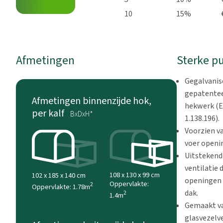
10
15%
Afmetingen
Sterke p
Gegalvanis
gepatente
Afmetingen binnenzijde hok,
hekwerk (
per kalf
BxDxH*
1.138.196).
Voorzien v
voer openi
Uitstekend
ventilatie 
108 x 130 x 99 cm
102 x 185 x 140 cm
openingen 
Oppervlakte:
2
Oppervlakte: 1.78m
dak.
2
1.4m
Gemaakt v
glasvezelv