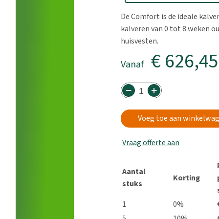
De Comfort is de ideale kalve
kalveren van 0 tot 8 weken ou
huisvesten.
€ 626,45
Vanaf
Voeg toe aan winkelwa
Vraag offerte aan
Aantal
Korting
stuks
1
0%
5
10%