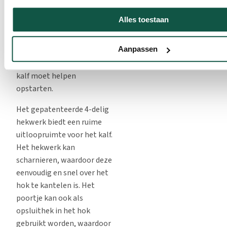
Comfort meer comfort
winkelwagen
biedt voor zowel kalf als
Alles toestaan
verzorger. Door de hoogte
Vraag offerte aan
van het kalverhok is deze
Aanpassen
beter toegankelijk,
bijvoorbeeld wanneer u het
kalf moet helpen
opstarten.
Het gepatenteerde 4-delig
hekwerk biedt een ruime
uitloopruimte voor het kalf.
Het hekwerk kan
scharnieren, waardoor deze
eenvoudig en snel over het
hok te kantelen is. Het
poortje kan ook als
opsluithek in het hok
gebruikt worden, waardoor