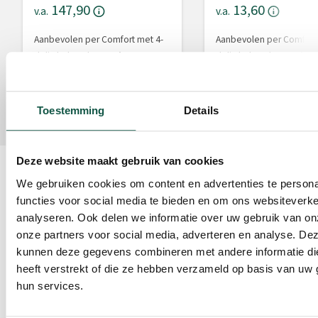
147,90
13,60
v.a.
v.a.
Aanbevolen per Comfort met 4-
Aanbevolen per Comfort
delig hekwerk:
1 stuk
delig hekwerk:
1 stuk
Toestemming
Details
Deze website maakt gebruik van cookies
Over dit product
We gebruiken cookies om content en advertenties te persona
functies voor social media te bieden en om ons websiteverke
€
De Comfort is de ideale
analyseren. Ook delen we informatie over uw gebruik van on
Vanaf
kalveriglo om kalveren van
626,45
onze partners voor social media, adverteren en analyse. De
0 tot 8 weken oud te
kunnen deze gegevens combineren met andere informatie di
huisvesten. Ten opzichte
heeft verstrekt of die ze hebben verzameld op basis van uw 
van de Plus, is de Comfort
hun services.
wat hoger, waardoor de
Voeg toe aan