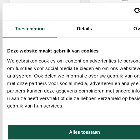
CombiFeeder
Spenebøtteholder So
Art. kode 250581
Art. kode 250511
Toestemming
Details
Ov
Anbefalt antall per Comfort med
Anbefalt antall per Comf
4-delt gjerde:
1 Stykke
4-delt gjerde:
1 Stykke
Deze website maakt gebruik van cookies
We gebruiken cookies om content en advertenties te persona
om functies voor social media te bieden en om ons websitev
analyseren. Ook delen we informatie over uw gebruik van on
Om dette
met onze partners voor social media, adverteren en analyse
produktet
Be om et tilbud
partners kunnen deze gegevens combineren met andere info
u aan ze heeft verstrekt of die ze hebben verzameld op basi
Comfort er den ideelle
gebruik van hun services.
kalvebingen for kalver fra 0
til 8 uker gamle.
Sammenlignet med Plus er
Alles toestaan
Comfort litt høyere, noe