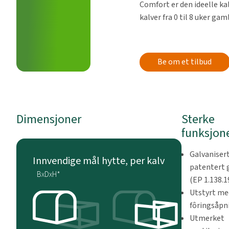
Comfort er den ideelle ka
kalver fra 0 til 8 uker gam
Be om et tilbud
Dimensjoner
Sterke
funksjon
Galvanisert
Innvendige mål hytte, per kalv
patentert 
BxDxH*
(EP 1.138.1
Utstyrt me
fôringsåpn
Utmerket