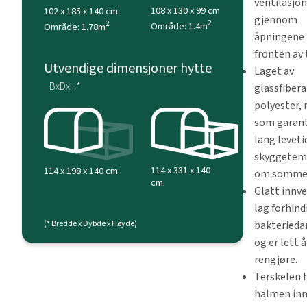
ventilasjo
108 x 130 x 99 cm
102 x 185 x 140 cm
gjennom
2
2
Område: 1.4m
Område: 1.78m
åpningene 
fronten av 
Utvendige dimensjoner hytte
Laget av
BxDxH*
glassfiber
polyester,
som garan
lang leveti
skyggetem
114 x 331 x 140
114 x 198 x 140 cm
om somme
cm
Glatt innv
lag forhind
bakterieda
(* Bredde x Dybde x Høyde)
og er lett å
rengjøre.
Terskelen 
halmen inn