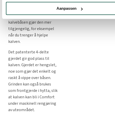
som gir mer komfort for
Aanpassen
både kalv og
omsorgsperson. Høyden på
kalvebåsen gjør den mer
tilgjengelig, for eksempel
når du trenger å hjelpe
kalven.
Det patenterte 4-delte
gjerdet gir god plass til
kalven. Gjerdet er hengslet,
noe som gjør det enkelt og
raskt å vippe over båsen.
Grinden kan også brukes
som frontgjerde i hytta, slik
at kalven kan bli i Comfort
under maskinell rengjøring
av uteområdet.