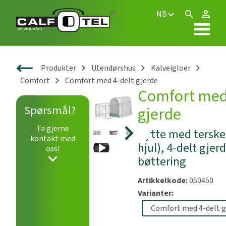
NB
Produkter
Utendørshus
Kalveigloer
Comfort
Comfort med 4-delt gjerde
Comfort med
Spørsmål?
gjerde
Ta gjerne
Hytte med terskel
kontakt med
hjul), 4-delt gjer
oss!
Play
bøttering
Artikkelkode:
050450
Varianter: