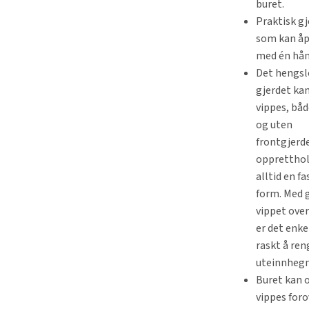
buret.
Praktisk g
som kan å
med én hån
Det hengsl
gjerdet ka
vippes, bå
og uten
frontgjerd
opprettho
alltid en fa
form. Med 
vippet over
er det enke
raskt å ren
uteinnhegn
Buret kan 
vippes foro