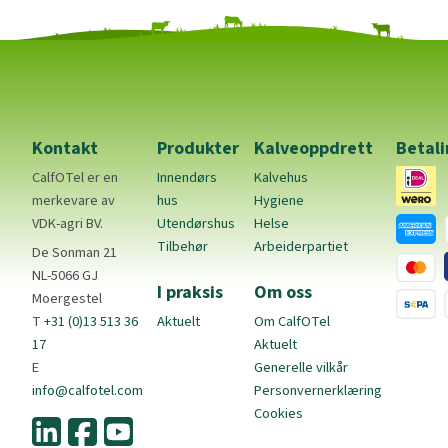
Kontakt
Produkter
Kalveoppdrett
Betal
CalfOTel er en
Innendørs
Kalvehus
merkevare av
hus
Hygiene
VDK-agri BV.
Utendørshus
Helse
Tilbehør
Arbeiderpartiet
De Sonman 21
NL-5066 GJ
I praksis
Om oss
Moergestel
T
+31 (0)13 513 36
Aktuelt
Om CalfOTel
17
Aktuelt
E
Generelle vilkår
info@calfotel.com
Personvernerklæring
Cookies