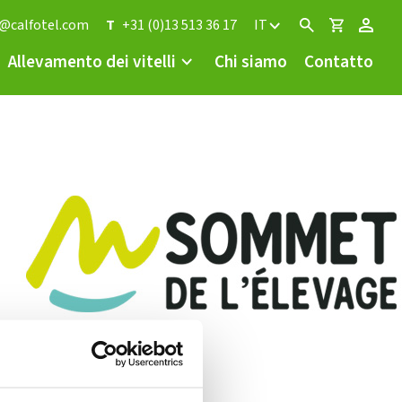
o@calfotel.com
T
+31 (0)13 513 36 17
IT
Allevamento dei vitelli
Chi siamo
Contatto