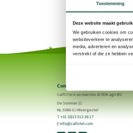
Toestemming
Deze website maakt gebruik
We gebruiken cookies om cont
websiteverkeer te analyseren
media, adverteren en analys
verstrekt of die ze hebben v
Contatto
CalfOTel è un marchio di VDK-agri BV.
De Sonman 21
NL-5066 GJ Moergestel
T
+31 (0)13 513 36 17
E
info@calfotel.com