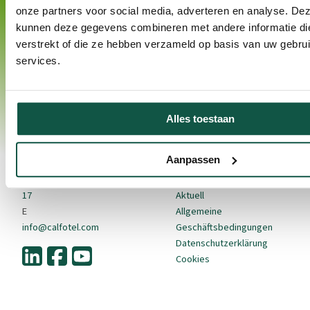
onze partners voor social media, adverteren en analyse. De
kunnen deze gegevens combineren met andere informatie die
verstrekt of die ze hebben verzameld op basis van uw gebru
Kontakt
Produkte
Kälberaufzucht
Zahl
services.
CalfOTel ist eine
Innenhaltung
Kälberhaltung
Marke der VDK-
Auβenhaltung
Hygiene
agri BV.
Zubehör
Gesundheit
Alles toestaan
Arbeit
De Sonman 21
In der
NL-5066 GJ
Praxis
Über uns
Aanpassen
Moergestel
T
+31 (0)13 513 36
Aktuell
Über CalfOTel
17
Aktuell
E
Allgemeine
info@calfotel.com
Geschäftsbedingungen
Datenschutzerklärung
Cookies