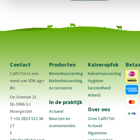
Contact
Producten
Kalveropfok
Beta
CalfOTel is een
Binnenhuisvesting
Kalverhuisvesting
merk van VDK-agri
Buitenhuisvesting
Hygiëne
BV.
Accessoires
Gezondheid
Arbeid
De Sonman 21
In de praktijk
NL-5066 GJ
Over ons
Moergestel
Actueel
T
+31 (0)13 513 36
Beurzen en
Over CalfOTel
17
evenementen
Actueel
E
Algemene