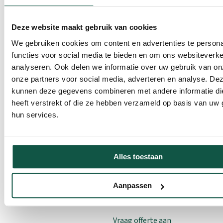
(* Breedte x Diepte x Hoogte)
Deze website maakt gebruik van cookies
We gebruiken cookies om content en advertenties te persona
functies voor social media te bieden en om ons websiteverke
analyseren. Ook delen we informatie over uw gebruik van on
onze partners voor social media, adverteren en analyse. De
kunnen deze gegevens combineren met andere informatie di
heeft verstrekt of die ze hebben verzameld op basis van uw 
€
hun services.
Vanaf
393,55
Alles toestaan
Voeg toe aan
Aanpassen
winkelwagen
Vraag offerte aan