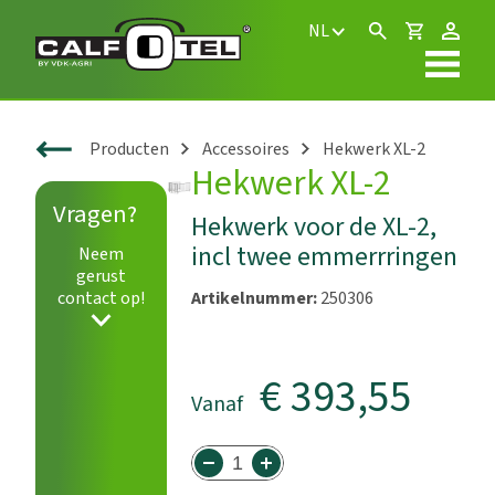
NL
Producten
Accessoires
Hekwerk XL-2
Hekwerk XL-2
Vragen?
Hekwerk voor de XL-2,
incl twee emmerrringen
Neem
gerust
Artikelnummer:
250306
contact op!
€ 393,55
Vanaf