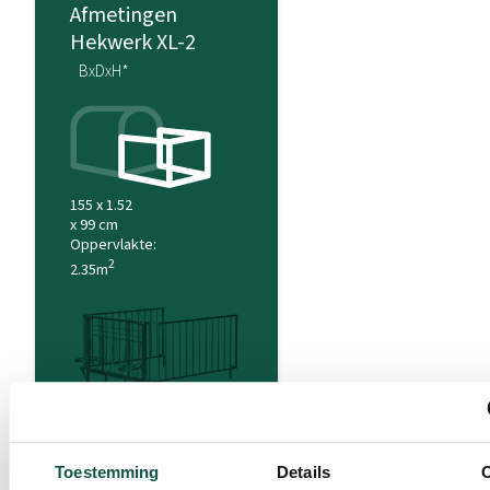
Afmetingen
Hekwerk XL-2
BxDxH*
155 x 1.52
x 99 cm
Oppervlakte:
2
2.35m
161 x 163 x
99 cm
Toestemming
Details