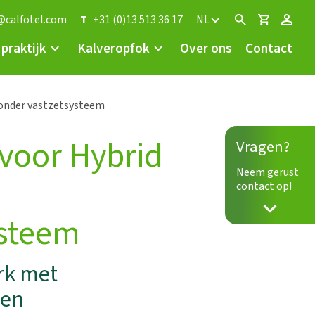
@calfotel.com
T
+31 (0)13 513 36 17
NL
 praktijk
Kalveropfok
Over ons
Contact
onder vastzetsysteem
voor Hybrid
Vragen?
Neem gerust
contact op!
ysteem
rk met
 en