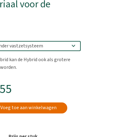
iaal voor de
rid kan de Hybrid ook als grotere
 worden.
,55
Voeg toe aan winkelwagen
Prijs per stuk