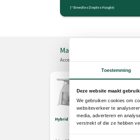
(* Breedte x Diepte x Hoogte)
Maak het product comple
Accessoires bij dit product
Toestemming
Deze website maakt gebruik
We gebruiken cookies om cont
websiteverkeer te analyseren
media, adverteren en analys
Hybrid
A
verstrekt of die ze hebben v