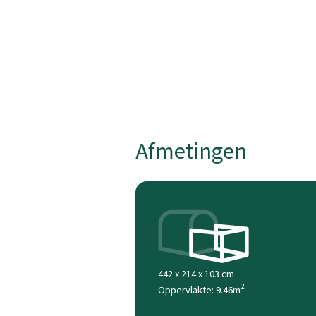
Afmetingen
442 x 214 x 103 cm
2
Oppervlakte: 9.46m