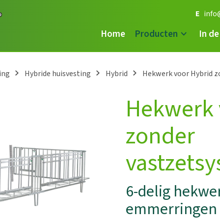
E
info
Home
Producten
In de
ing
Hybride huisvesting
Hybrid
Hekwerk voor Hybrid z
Hekwerk 
zonder
vastzets
6-delig hekwe
emmerringen