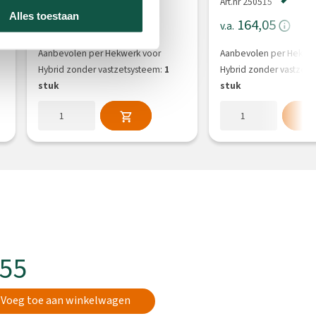
Art.nr 250516
Art.nr 250515
Alles toestaan
174,25
164,05
v.a.
v.a.
Aanbevolen per Hekwerk voor
Aanbevolen per Hekwer
Hybrid zonder vastzetsysteem:
1
Hybrid zonder vastzets
stuk
stuk
,55
Voeg toe aan winkelwagen