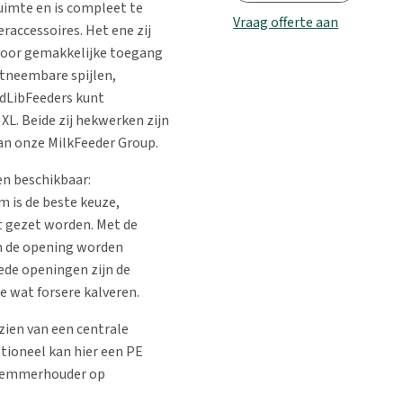
uimte en is compleet te
Vraag offerte aan
raccessoires. Het ene zij
voor gemakkelijke toegang
uitneembare spijlen,
AdLibFeeders kunt
L. Beide zij hekwerken zijn
an onze MilkFeeder Group.
en beschikbaar:
 is de beste keuze,
st gezet worden. Met de
an de opening worden
ede openingen zijn de
e wat forsere kalveren.
zien van een centrale
ioneel kan hier een PE
enemmerhouder op