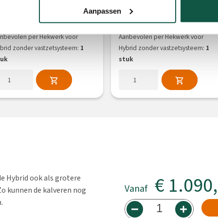
t.nr 250595
Art.nr 250586
Aanpassen
279,65
611,15
a.
v.a.
nbevolen per Hekwerk voor
Aanbevolen per Hekwerk voor
brid zonder vastzetsysteem:
1
Hybrid zonder vastzetsysteem:
1
tuk
stuk
€ 1.090
e Hybrid ook als grotere
Vanaf
Zo kunnen de kalveren nog
.