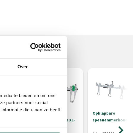
Over
 media te bieden en om ons
ze partners voor social
nformatie die u aan ze heeft
Opklapbare
Opklapbare
speenemmerhouder Solide XL-
speenemmerhouder X
5/XL-10