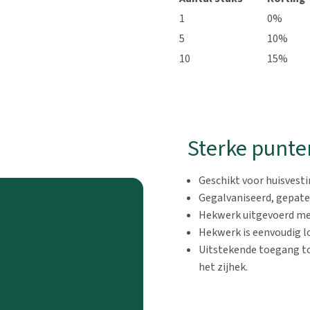
1
0%
5
10%
10
15%
Sterke punte
Geschikt voor huisvesti
Gegalvaniseerd, gepate
Hekwerk uitgevoerd met
Hekwerk is eenvoudig l
Uitstekende toegang to
het zijhek.