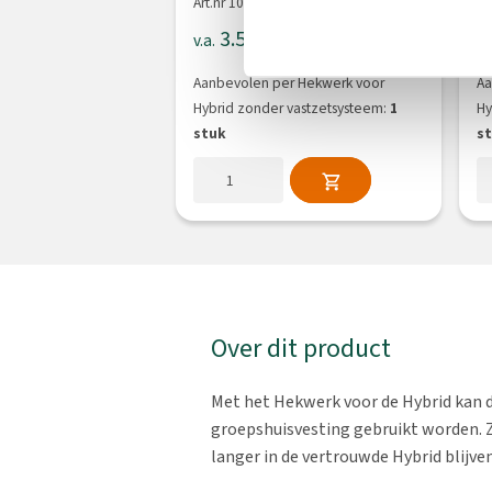
Art.nr 100250
Ar
3.569,15
v.a.
v.
Aanbevolen per Hekwerk voor
Aa
Hybrid zonder vastzetsysteem:
1
Hy
stuk
s
Over dit product
Met het Hekwerk voor de Hybrid kan d
groepshuisvesting gebruikt worden. 
langer in de vertrouwde Hybrid blijven