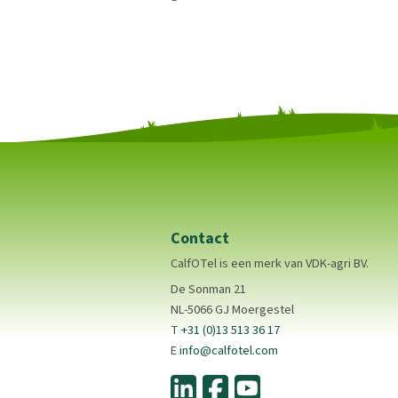
Contact
CalfOTel is een merk van VDK-agri BV.
De Sonman 21
NL-5066 GJ Moergestel
T
+31 (0)13 513 36 17
E
info@calfotel.com