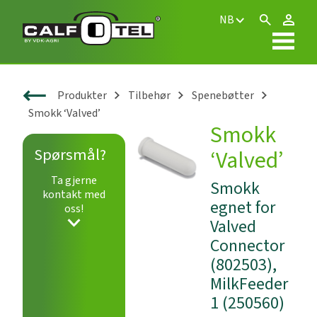
NB
Produkter
Tilbehør
Spenebøtter
Smokk ‘Valved’
Smokk
Spørsmål?
‘Valved’
Ta gjerne
Smokk
kontakt med
egnet for
oss!
Valved
Connector
(802503),
MilkFeeder
1 (250560)