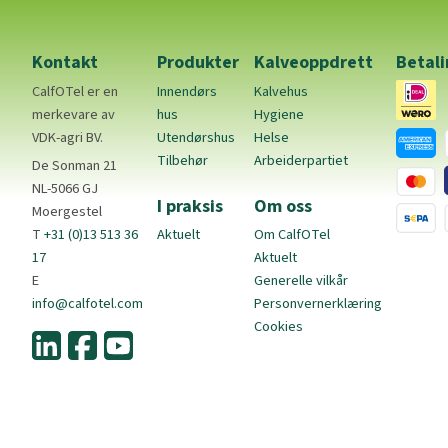
Kontakt
Produkter
Kalveoppdrett
Betal
CalfOTel er en
Innendørs
Kalvehus
merkevare av
hus
Hygiene
VDK-agri BV.
Utendørshus
Helse
Tilbehør
Arbeiderpartiet
De Sonman 21
NL-5066 GJ
I praksis
Om oss
Moergestel
T
+31 (0)13 513 36
Aktuelt
Om CalfOTel
17
Aktuelt
E
Generelle vilkår
info@calfotel.com
Personvernerklæring
Cookies