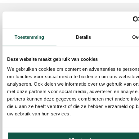
Fullfør dette produktet
Tilbehør til dette produktet
Toestemming
Details
Ov
Deze website maakt gebruik van cookies
We gebruiken cookies om content en advertenties te persona
om functies voor social media te bieden en om ons websitev
analyseren. Ook delen we informatie over uw gebruik van on
MilkFeeder 1 med smokk
MilkFeeder 5 med sm
'Valved'
'Valved'
met onze partners voor social media, adverteren en analyse
Art. kode 250560
Art. kode 250563
partners kunnen deze gegevens combineren met andere info
die u aan ze heeft verstrekt of die ze hebben verzameld op 
Anbefalt antall per Smokk
Anbefalt antall per Smok
uw gebruik van hun services.
‘Valved’:
1 Stykke
‘Valved’:
1 Stykke