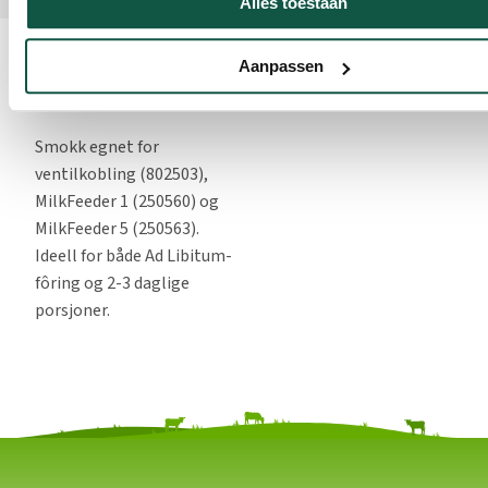
Alles toestaan
Om dette
Aanpassen
produktet
Be om et tilbud
Smokk egnet for
ventilkobling (802503),
MilkFeeder 1 (250560) og
MilkFeeder 5 (250563).
Ideell for både Ad Libitum-
fôring og 2-3 daglige
porsjoner.