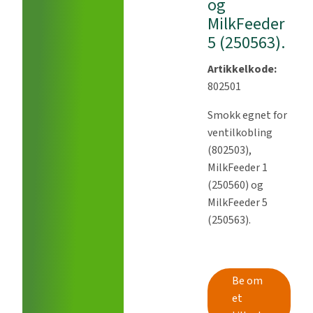
og
MilkFeeder
5 (250563).
Artikkelkode:
802501
Smokk egnet for
ventilkobling
(802503),
MilkFeeder 1
(250560) og
MilkFeeder 5
(250563).
Be om
et