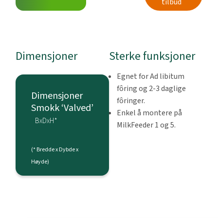
tilbud
Dimensjoner
Sterke funksjoner
Egnet for Ad libitum
fôring og 2-3 daglige
Dimensjoner
fôringer.
Smokk ‘Valved’
Enkel å montere på
BxDxH*
MilkFeeder 1 og 5.
(* Bredde x Dybde x
Høyde)