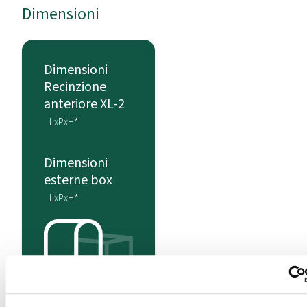
Dimensioni
Dimensioni
Recinzione
anteriore XL-2
LxPxH*
Dimensioni
esterne box
LxPxH*
123 x 87
x 3 cm