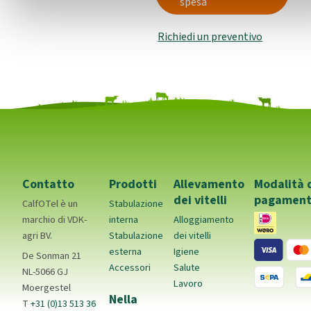
spesa
Richiedi un preventivo
Contatto
Prodotti
Allevamento
Modalità 
dei vitelli
pagamen
CalfOTel è un
Stabulazione
marchio di VDK-
interna
Alloggiamento
agri BV.
Stabulazione
dei vitelli
esterna
Igiene
De Sonman 21
Accessori
Salute
NL-5066 GJ
Lavoro
Moergestel
Nella
T
+31 (0)13 513 36