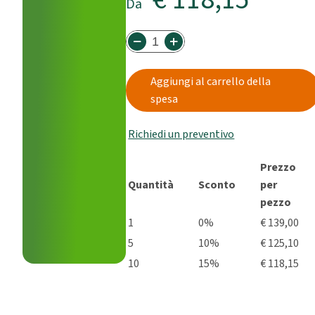
Da
Aggiungi al carrello della
spesa
Richiedi un preventivo
Prezzo
Quantità
Sconto
per
pezzo
1
0%
€ 139,00
5
10%
€ 125,10
10
15%
€ 118,15