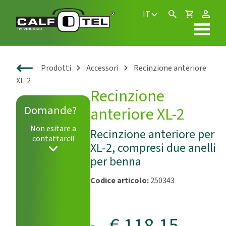
IT
Prodotti
Accessori
Recinzione anteriore
XL-2
Recinzione
Domande?
anteriore XL-2
Non esitare a
Recinzione anteriore per
contattarci!
XL-2, compresi due anelli
per benna
Codice articolo:
250343
€ 118,15