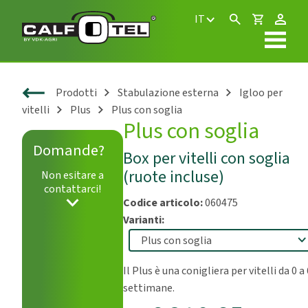
IT
Prodotti
Stabulazione esterna
Igloo per
vitelli
Plus
Plus con soglia
Plus con soglia
Domande?
Box per vitelli con soglia
(ruote incluse)
Non esitare a
contattarci!
Codice articolo:
060475
Varianti:
Il Plus è una conigliera per vitelli da 0 a
settimane.