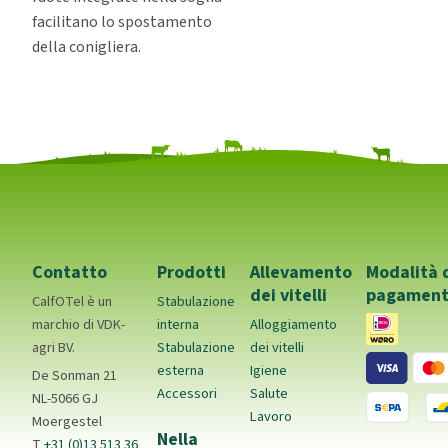
facilitano lo spostamento
della conigliera.
Contatto
Prodotti
Allevamento
Modalità 
dei vitelli
pagamen
CalfOTel è un
Stabulazione
marchio di VDK-
interna
Alloggiamento
agri BV.
Stabulazione
dei vitelli
esterna
Igiene
De Sonman 21
Accessori
Salute
NL-5066 GJ
Lavoro
Moergestel
Nella
T
+31 (0)13 513 36