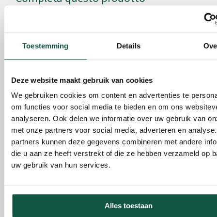
Accessori per questo prodotto
Toestemming
Details
Ove
Deze website maakt gebruik van cookies
We gebruiken cookies om content en advertenties te persona
Portafieno Plus / Comfort
Targa informativa co
om functies voor social media te bieden en om ons websitev
supporto
analyseren. Ook delen we informatie over uw gebruik van on
Codice articolo 250540
Codice articolo 802505
met onze partners voor social media, adverteren en analyse
29,75
11,05
Da
Da
partners kunnen deze gegevens combineren met andere info
die u aan ze heeft verstrekt of die ze hebben verzameld op 
Quantità consigliata per Plus con
Quantità consigliata per 
uw gebruik van hun services.
soglia:
1 Pezzo
soglia:
1 Pezzo
Alles toestaan