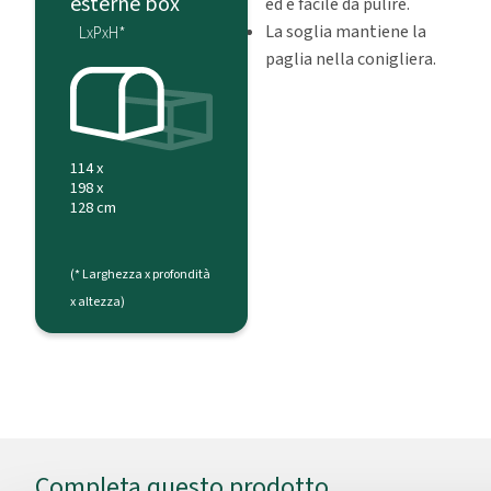
esterne box
ed è facile da pulire.
La soglia mantiene la
LxPxH*
paglia nella conigliera.
114 x
198 x
128 cm
(* Larghezza x profondità
x altezza)
Completa questo prodotto