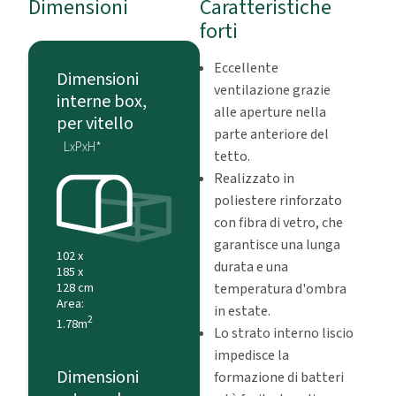
Dimensioni
Caratteristiche
forti
Eccellente
Dimensioni
ventilazione grazie
interne box,
alle aperture nella
per vitello
parte anteriore del
LxPxH*
tetto.
Realizzato in
poliestere rinforzato
con fibra di vetro, che
garantisce una lunga
102 x
durata e una
185 x
128 cm
temperatura d'ombra
Area:
in estate.
2
1.78m
Lo strato interno liscio
impedisce la
Dimensioni
formazione di batteri