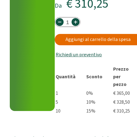
€ 310,25
Da
Aggiungi al carrello della spesa
Richiedi un preventivo
Prezzo
Quantità
Sconto
per
pezzo
1
0%
€ 365,00
5
10%
€ 328,50
10
15%
€ 310,25