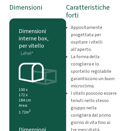
Dimensioni
Caratteristiche
forti
Appositamente
Dimensioni
progettata per
interne box,
ospitare i vitelli
per vitello
all'aperto.
LxPxH*
La forma della
conigliera e lo
sportello regolabile
garantiscono un buon
microclima.
100 x
I vitelli possono essere
172 x
184 cm
tenuti nello stesso
Area:
gruppo nella
2
1.72m
conigliera dal primo
giorno di vita fino ai
Dimensioni
tre mesi di età.