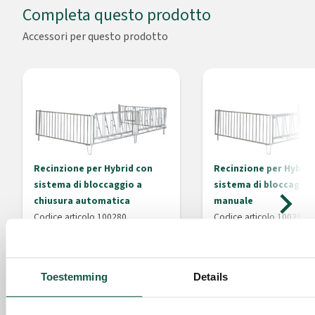
Completa questo prodotto
Accessori per questo prodotto
Recinzione per Hybrid con
Recinzione per Hybrid
sistema di bloccaggio a
sistema di bloccaggio
chiusura automatica
manuale
Codice articolo 100280
Codice articolo 100290
1.204,45
1.204,45
Da
Da
Quantità consigliata per Hybrid:
1
Quantità consigliata per 
Toestemming
Details
Pezzo
Pezzo