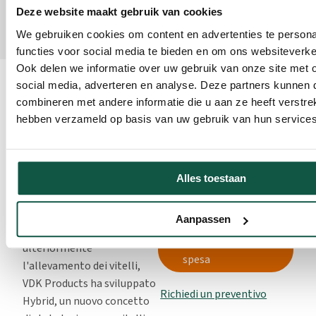
Deze website maakt gebruik van cookies
We gebruiken cookies om content en advertenties te persona
functies voor social media te bieden en om ons websiteverke
Ook delen we informatie over uw gebruik van onze site met 
Informazioni su
social media, adverteren en analyse. Deze partners kunnen
combineren met andere informatie die u aan ze heeft verstrek
questo prodotto
hebben verzameld op basis van uw gebruik van hun services
€
Da
Un buon allevamento dei
3.569,15
vitelli è sempre più
importante per un
Alles toestaan
allevamento lattiero-
caseario efficiente e di
Aanpassen
Aggiungi al
successo. Per ottimizzare
carrello della
ulteriormente
spesa
l'allevamento dei vitelli,
VDK Products ha sviluppato
Richiedi un preventivo
Hybrid, un nuovo concetto