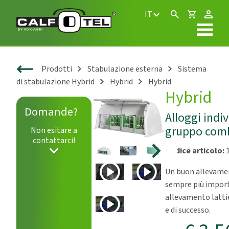
IT
Prodotti
Stabulazione esterna
Sistema
di stabulazione Hybrid
Hybrid
Hybrid
Hybrid
Domande?
Alloggi indiv
gruppo comb
Non esitare a
contattarci!
Codice articolo:
1
Un buon allevament
Play
Play
sempre più impor
allevamento lattie
Play
e di successo.