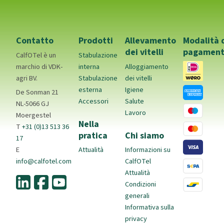
Contatto
Prodotti
Allevamento
Modalità 
dei vitelli
pagamen
CalfOTel è un
Stabulazione
marchio di VDK-
interna
Alloggiamento
agri BV.
Stabulazione
dei vitelli
esterna
Igiene
De Sonman 21
Accessori
Salute
NL-5066 GJ
Lavoro
Moergestel
Nella
T
+31 (0)13 513 36
pratica
Chi siamo
17
E
Attualità
Informazioni su
info@calfotel.com
CalfOTel
Attualità
Condizioni
generali
Informativa sulla
privacy