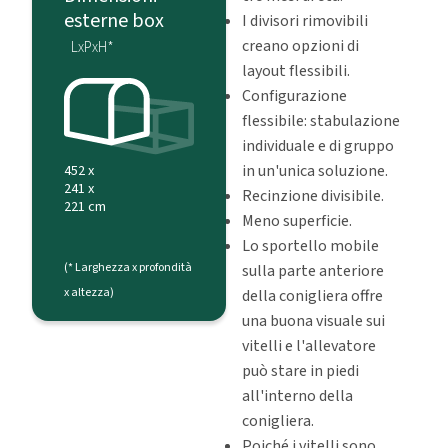
esterne box
I divisori rimovibili
creano opzioni di
LxPxH*
layout flessibili.
Configurazione
flessibile: stabulazione
individuale e di gruppo
in un'unica soluzione.
452 x
241 x
Recinzione divisibile.
221 cm
Meno superficie.
Lo sportello mobile
(* Larghezza x profondità
sulla parte anteriore
x altezza)
della conigliera offre
una buona visuale sui
vitelli e l'allevatore
può stare in piedi
all'interno della
conigliera.
Poiché i vitelli sono