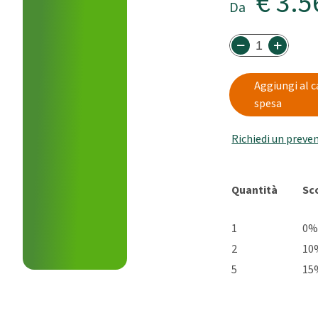
€ 3.5
Da
Aggiungi al c
spesa
Richiedi un preve
Quantità
Sc
1
0
2
10
5
15