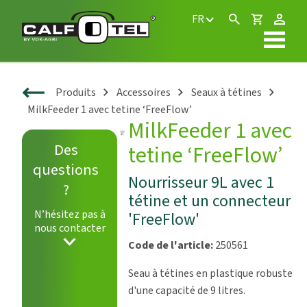
FR
Produits
Accessoires
Seaux à tétines
MilkFeeder 1 avec tetine ‘FreeFlow’
MilkFeeder 1 avec
Des
tetine ‘FreeFlow’
questions
Nourrisseur 9L avec 1
?
tétine et un connecteur
N’hésitez pas à
'FreeFlow'
nous contacter
Code de l'article:
250561
Seau à tétines en plastique robuste
d'une capacité de 9 litres.