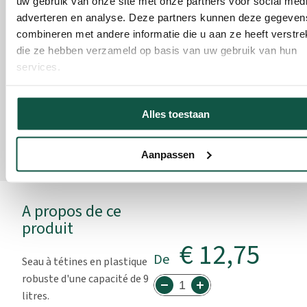
uw gebruik van onze site met onze partners voor social medi
Code de l'art. 250516
Code de l'art. 250515
adverteren en analyse. Deze partners kunnen deze gegeven
174,25
164,05
combineren met andere informatie die u aan ze heeft verstrek
De
De
die ze hebben verzameld op basis van uw gebruik van hun
Qté recommandée par
Qté recommandée par
services.
MilkFeeder 1 avec tetine
MilkFeeder 1 avec tetine
‘FreeFlow’:
1 Pièce
‘FreeFlow’:
1 Pièce
Alles toestaan
Aanpassen
A propos de ce
produit
€ 12,75
De
Seau à tétines en plastique
robuste d'une capacité de 9
litres.