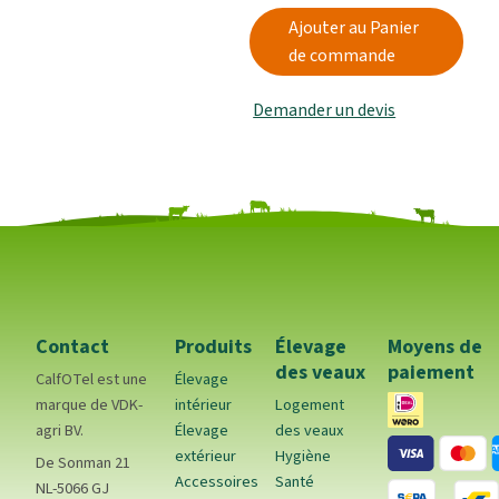
Ajouter au Panier
de commande
Demander un devis
Contact
Produits
Élevage
Moyens de
des veaux
paiement
CalfOTel est une
Élevage
marque de VDK-
intérieur
Logement
agri BV.
Élevage
des veaux
extérieur
Hygiène
De Sonman 21
Accessoires
Santé
NL-5066 GJ