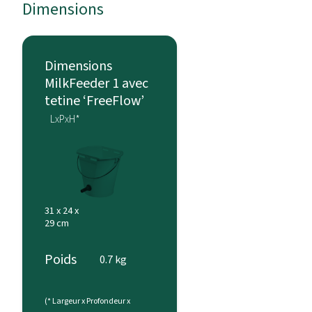
Dimensions
Dimensions
MilkFeeder 1 avec
tetine ‘FreeFlow’
LxPxH*
31 x 24 x
29 cm
Poids
0.7 kg
(* Largeur x Profondeur x