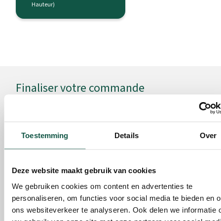
Hauteur)
Finaliser votre commande
Accessoires relatifs à ce produit
Toestemming
Details
Over
Deze website maakt gebruik van cookies
We gebruiken cookies om content en advertenties te
Support pliable pour les
Support pliable pour l
personaliseren, om functies voor social media te bieden en 
seaux à tétine XL-5 / XL-10
seaux à tétine XL-5 / X
ons websiteverkeer te analyseren. Ook delen we informatie 
avec support Solide