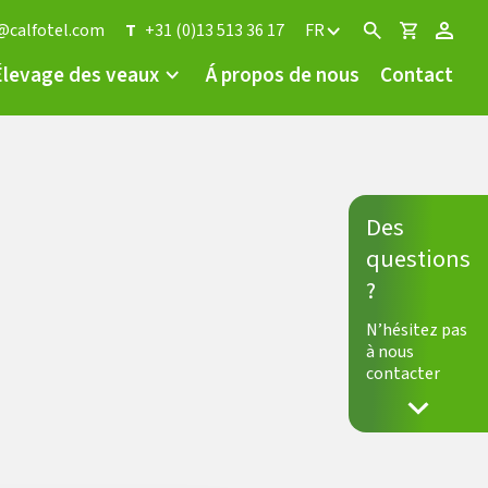
@calfotel.com
T
+31 (0)13 513 36 17
FR
Élevage des veaux
Á propos de nous
Contact
Des
questions
?
N’hésitez pas
à nous
contacter