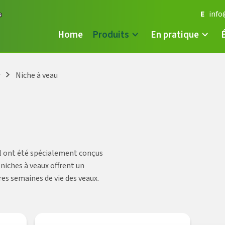
E
info
Home
Produits
En pratique
r
Niche à veau
l ont été spécialement conçus
 niches à veaux offrent un
es semaines de vie des veaux.