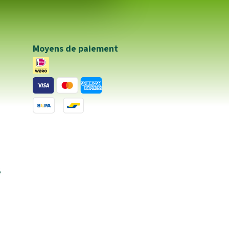
Moyens de paiement
é