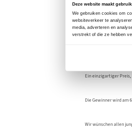
Deze website maakt gebruik
Schicke das Foto
2025” an.
We gebruiken cookies om cont
Gib deinen Namen,
websiteverkeer te analyseren
media, adverteren en analys
verstrekt of die ze hebben v
Was kannst du gewin
Die Ersteller der
drei
or
bedruckt mit seinem o
Ein einzigartiger Preis
Die Gewinner wird am 6
Wir wünschen allen jun