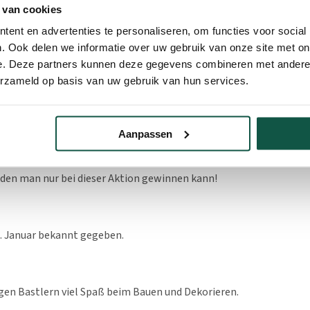
 van cookies
 bis zum 31. Dezember über
info@vdkproducts.com
und gib “Wei
ent en advertenties te personaliseren, om functies voor social
 dein Alter und dein Land an.
. Ook delen we informatie over uw gebruik van onze site met on
e. Deze partners kunnen deze gegevens combineren met andere i
erzameld op basis van uw gebruik van hun services.
nen?
iginellsten und schönsten Häuschens gewinnen einen echte Käl
Aanpassen
der ihrem eigenen Namen!
, den man nur bei dieser Aktion gewinnen kann!
. Januar bekannt gegeben.
gen Bastlern viel Spaß beim Bauen und Dekorieren.