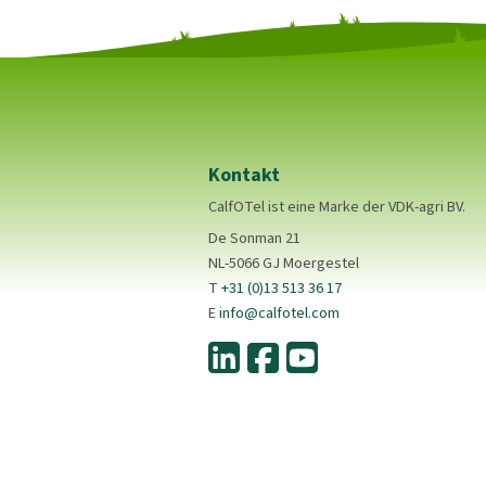
Kontakt
CalfOTel ist eine Marke der VDK-agri BV.
De Sonman 21
NL-5066 GJ Moergestel
T
+31 (0)13 513 36 17
E
info@calfotel.com