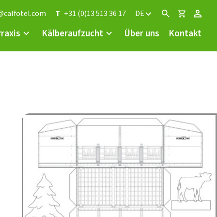
@calfotel.com
T
+31 (0)13 513 36 17
DE
Praxis
Kälberaufzucht
Über uns
Kontakt