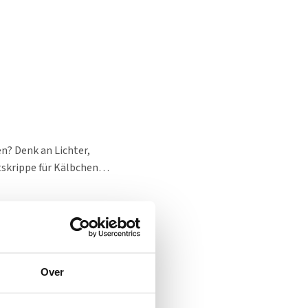
n? Denk an Lichter,
htskrippe für Kälbchen…
Over