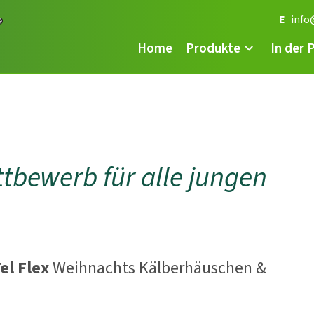
E
info
Home
Produkte
In der 
tbewerb für alle jungen
el Flex
Weihnachts Kälberhäuschen &