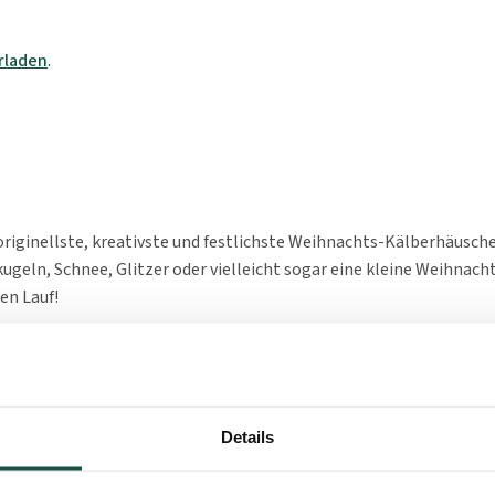
rladen
.
originellste, kreativste und festlichste Weihnachts-Kälberhäusche
ugeln, Schnee, Glitzer oder vielleicht sogar eine kleine Weihnac
ien Lauf!
hmen?
vorlage aus.
Details
nstes Weihnachts-Kälberhäuschen.
hes Foto von deinem Bastelwerk.