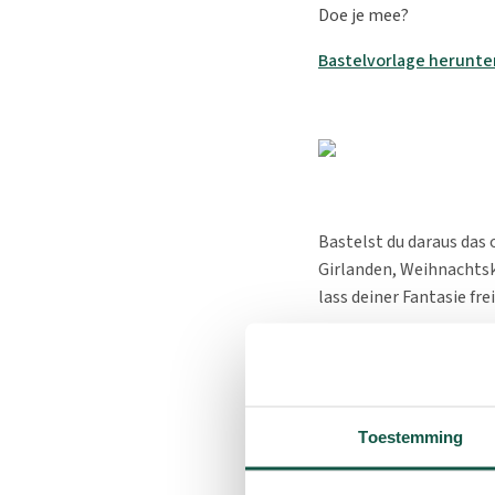
Doe je mee?
Bastelvorlage herunte
Bastelst du daraus das 
Girlanden, Weihnachtsk
lass deiner Fantasie fre
Wie kannst du teilne
Drucke die Bastel
Toestemming
Bastle dein schö
Mach ein deutlic