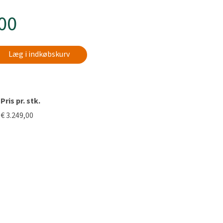
,00
Læg i indkøbskurv
Pris pr. stk.
€ 3.249,00