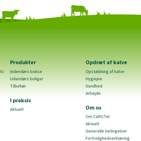
Produkter
Opdræt af kalve
BV.
Indendørs bokse
Opstaldning af kalve
Udendørs boliger
Hygiejne
Tilbehør
Sundhed
Arbejde
I praksis
Om os
Aktuelt
Om CalfOTel
Aktuelt
Generelle betingelser
Fortrolighedserklæring