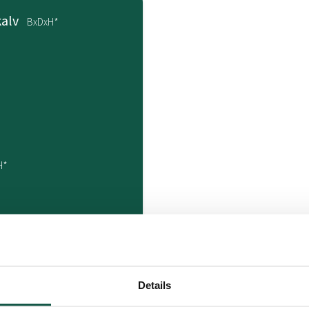
kalv
BxDxH*
H*
 kg
Details