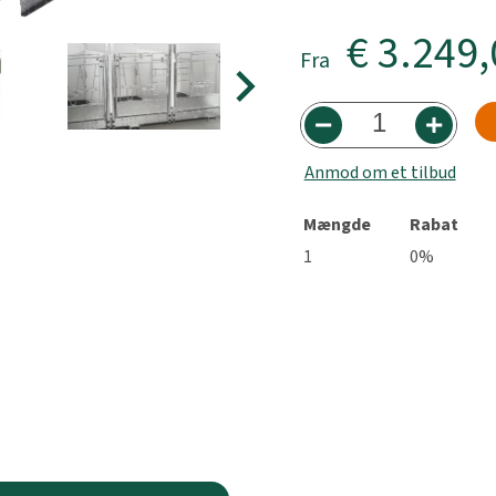
€ 3.249
Fra
Anmod om et tilbud
Mængde
Rabat
1
0%