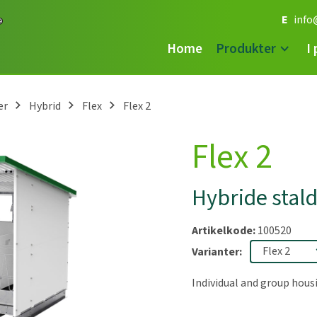
E
info
Home
Produkter
I
er
Hybrid
Flex
Flex 2
Flex 2
Hybride stalde
Artikelkode:
100520
Varianter:
Individual and group housi