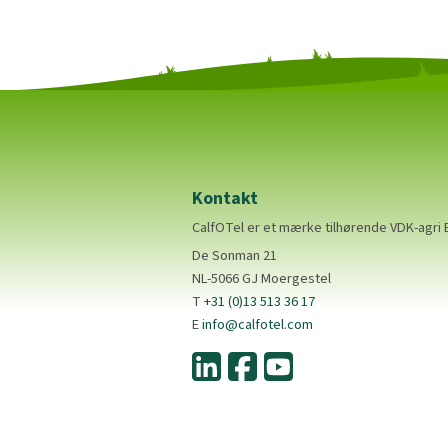
Kontakt
CalfOTel er et mærke tilhørende VDK-agri 
De Sonman 21
NL-5066 GJ Moergestel
T
+31 (0)13 513 36 17
E
info@calfotel.com