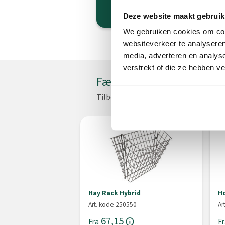
(* Bredde x dybde x højde)
Deze website maakt gebruik
We gebruiken cookies om cont
websiteverkeer te analyseren
media, adverteren en analys
verstrekt of die ze hebben v
Færdiggør dette produkt
Tilbehør til dette produkt
Hay Rack Hybrid
Ho
Art. kode 250550
Ar
67,15
Fra
Fr