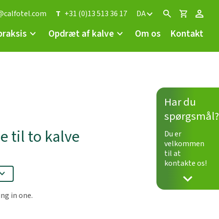
@calfotel.com
T
+31 (0)13 513 36 17
DA
 praksis
Opdræt af kalve
Om os
Kontakt
Har du
spørgsmål?
 til to kalve
Du er
velkommen
til at
kontakte os!
ng in one.