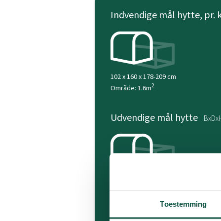
Indvendige mål hytte, pr. 
102 x 160 x 178-209 cm
2
Område: 1.6m
Udvendige mål hytte
BxDx
233 x 297 x 262 cm
Vægt
530
Toestemming