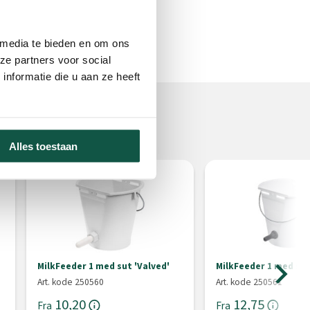
 media te bieden en om ons
ze partners voor social
nformatie die u aan ze heeft
Alles toestaan
MilkFeeder 1 med sut 'Valved'
MilkFeeder 1 med sut
Art. kode 250560
Art. kode 250561
10,20
12,75
Fra
Fra