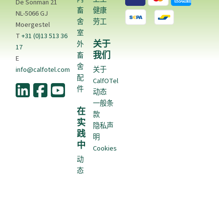
De Sonman 21
畜
健康
NL-5066 GJ
舍
劳工
Moergestel
室
T
+31 (0)13 513 36
关于
外
17
我们
畜
E
舍
info@calfotel.com
关于
配
CalfOTel
件
动态
一般条
在
款
实
隐私声
践
明
中
Cookies
动
态