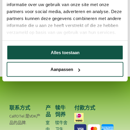
informatie over uw gebruik van onze site met onze
partners voor social media, adverteren en analyse. Deze
partners kunnen deze gegevens combineren met andere
乳制品校园（瓦赫宁根大学的一部分）的研究工作
informatie die u aan ze heeft verstrekt of die ze hebben
verzameld op basis van uw gebruik van hun services.
Alles toestaan
Aanpassen
联系方式
产
犊牛
付款方式
品
饲养
CalfOTel 是VDK产
品的品牌.
室
犊牛舍
内
卫生