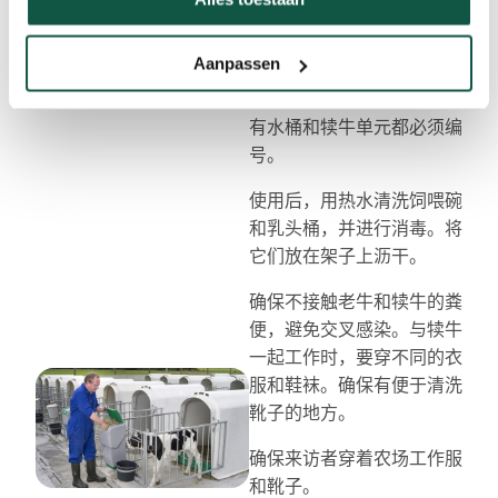
制定协议
Aanpassen
每头犊牛必须有自己的饲喂
碗或乳头桶。有鉴于此，所
有水桶和犊牛单元都必须编
号。
使用后，用热水清洗饲喂碗
和乳头桶，并进行消毒。将
它们放在架子上沥干。
确保不接触老牛和犊牛的粪
便，避免交叉感染。与犊牛
一起工作时，要穿不同的衣
服和鞋袜。确保有便于清洗
靴子的地方。
确保来访者穿着农场工作服
和靴子。