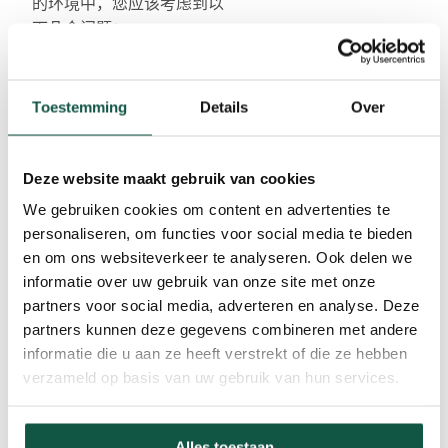
的环境中，您应该考虑到以
下几个问题：
牛舍和材料（奶桶
等）的清洁性
Toestemming
Details
Over
清洁技术
清洁剂 - 环境（地
板、与其他动物的距
Deze website maakt gebruik van cookies
离等
We gebruiken cookies om content en advertenties te
采用 '全进全出 '模式
personaliseren, om functies voor social media te bieden
或搬迁饲养房的可能
en om ons websiteverkeer te analyseren. Ook delen we
性
informatie over uw gebruik van onze site met onze
测量细菌量的分析技
partners voor social media, adverteren en analyse. Deze
术
partners kunnen deze gegevens combineren met andere
informatie die u aan ze heeft verstrekt of die ze hebben
verzameld op basis van uw gebruik van hun services.
Alles toestaan