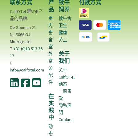
联系方式
产
犊牛
付款方式
品
饲养
CalfOTel 是VDK产
品的品牌.
室
犊牛舍
内
卫生
De Sonman 21
畜
健康
NL-5066 GJ
舍
劳工
Moergestel
室
T
+31 (0)13 513 36
关于
外
17
我们
畜
E
舍
info@calfotel.com
关于
配
CalfOTel
件
动态
一般条
在
款
实
隐私声
践
明
中
Cookies
动
态