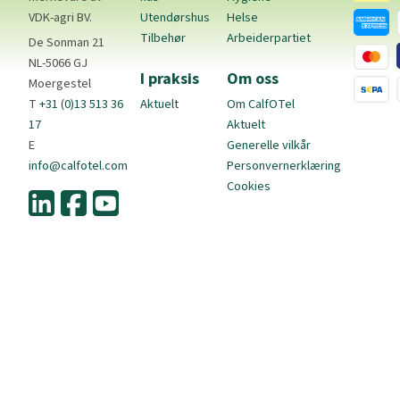
VDK-agri BV.
Utendørshus
Helse
Tilbehør
Arbeiderpartiet
De Sonman 21
NL-5066 GJ
I praksis
Om oss
Moergestel
T
+31 (0)13 513 36
Aktuelt
Om CalfOTel
17
Aktuelt
E
Generelle vilkår
info@calfotel.com
Personvernerklæring
Cookies