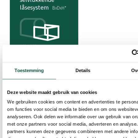
selvlukkende
låsesystem
BxDxH*
442 x 260 x
103 cm
Område:
2
11.5m
Toestemming
Details
Ov
Deze website maakt gebruik van cookies
We gebruiken cookies om content en advertenties te persona
447 x 295 x
om functies voor social media te bieden en om ons websitev
103 cm
analyseren. Ook delen we informatie over uw gebruik van on
met onze partners voor social media, adverteren en analyse
(* Bredde x Dybde x Høyde)
partners kunnen deze gegevens combineren met andere info