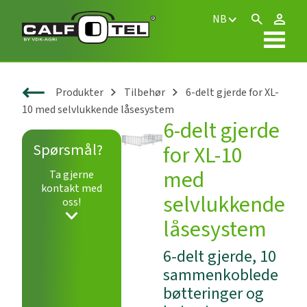
NB
Produkter
Tilbehør
6-delt gjerde for XL-
10 med selvlukkende låsesystem
6-delt gjerde
Spørsmål?
for XL-10
med
Ta gjerne
kontakt med
selvlukkende
oss!
låsesystem
6-delt gjerde, 10
sammenkoblede
bøtteringer og