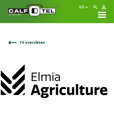
NB
Til oversikten