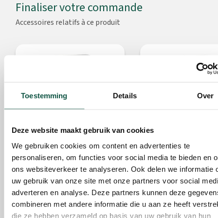
Finaliser votre commande
Accessoires relatifs à ce produit
Toestemming
Details
Over
Comfort avec seuil
Plus avec seuil
Deze website maakt gebruik van cookies
Code de l'art. 050475
Code de l'art. 060475
We gebruiken cookies om content en advertenties te
397,80
310,25
De
De
personaliseren, om functies voor social media te bieden en 
ons websiteverkeer te analyseren. Ook delen we informatie 
Qté recommandée par
Qté recommandée par
uw gebruik van onze site met onze partners voor social medi
Caillebotis Comfort:
1 Pièce
Caillebotis Comfort:
1 Pi
adverteren en analyse. Deze partners kunnen deze gegeven
combineren met andere informatie die u aan ze heeft verstrek
die ze hebben verzameld op basis van uw gebruik van hun