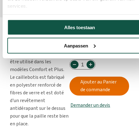
services.
Alles toestaan
A propos de ce
produit
€ 193,80
Aanpassen
De
Ce sol en caillebotis peut
être utilisé dans les
modèles Comfort et Plus.
Le caillebotis est fabriqué
Ajouter au Panier
en polyester renforcé de
de commande
fibres de verre et est doté
d'un revêtement
Demander un devis
antidérapant sur le dessus
pour que la paille reste bien
en place.