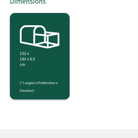
Dimensions
102 x
183 x 6.5
cm
(* Largeur x Profondeur x
Hauteur)