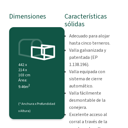
Dimensiones
Características
sólidas
Adecuado para alojar
hasta cinco terneros.
Valla galvanizada y
patentada (EP
1.138.196).
442 x
214 x
Valla equipada con
103 cm
sistema de cierre
Área:
automático.
2
9.46m
Valla fácilmente
desmontable de la
(* Anchura x Profundidad
conejera.
x Altura)
Excelente acceso al
corral a través de la