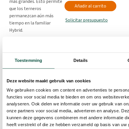
más grandes. Esto permite
Añadir al carrito
que los terneros
permanezcan aún más
Solicitar presupuesto
tiempo en la familiar
Hybrid.
La valla proporciona una
amplia zona exterior y
puede completarse con una
Toestemming
Details
gran selección de
accesorios de alimentación.
Una valla lateral tiene una
Deze website maakt gebruik van cookies
puerta para facilitar el
We gebruiken cookies om content en advertenties te persona
acceso y la otra valla lateral
functies voor social media te bieden en om ons websiteverke
contiene cinco barras
analyseren. Ook delen we informatie over uw gebruik van on
desmontables, que le
onze partners voor social media, adverteren en analyse. De
permiten montar uno o dos
kunnen deze gegevens combineren met andere informatie di
AdLibFeeders, o un
heeft verstrekt of die ze hebben verzameld op basis van uw 
CombiFeeder XL grande.