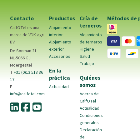
Contacto
Productos
Cría de
Métodos de 
terneros
CalfOTel es una
Alojamiento
marca de VDK-agri
interior
Alojamiento
BV.
Alojamiento
de terneros
exterior
Higiene
De Sonman 21
Accesorios
Salud
NL-5066 GJ
Trabajo
Moergestel
En la
T
+31 (0)13 513 36
práctica
Quiénes
17
somos
E
Actualidad
info@calfotel.com
Acerca de
CalfOTel
Actualidad
Condiciones
generales
Declaración
de