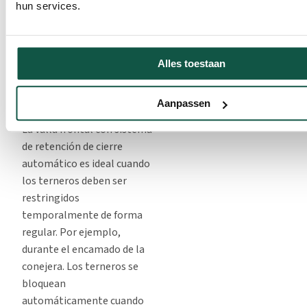
hun services.
Ambas vallas laterales
también son adecuadas
para montar nuestro grupo
Alles toestaan
MilkFeeder.
Hay tres vallas frontales
Aanpassen
diferentes disponibles:
La valla frontal con sistema
de retención de cierre
automático es ideal cuando
los terneros deben ser
restringidos
temporalmente de forma
regular. Por ejemplo,
durante el encamado de la
conejera. Los terneros se
bloquean
automáticamente cuando