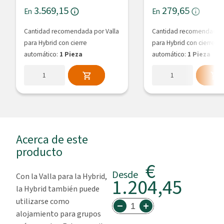
3.569,15
279,65
En
En
Cantidad recomendada por Valla
Cantidad recomendada p
para Hybrid con cierre
para Hybrid con cierre
automático:
1 Pieza
automático:
1 Pieza
Acerca de este
producto
€
Desde
Con la Valla para la Hybrid,
1.204,45
la Hybrid también puede
utilizarse como
alojamiento para grupos