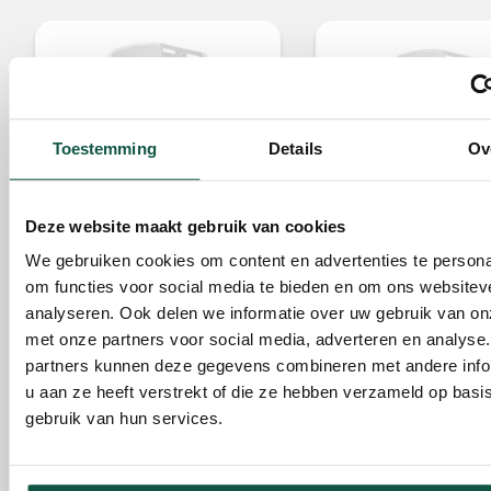
Toestemming
Details
Ov
MilkFeeder 1 con tetina
MilkFeeder 1 con teti
'Valved'
'FreeFlow'
Deze website maakt gebruik van cookies
Código Art. 250560
Código Art. 250561
10,20
12,75
We gebruiken cookies om content en advertenties te persona
En
En
om functies voor social media te bieden en om ons websitev
Cantidad recomendada por
Cantidad recomendada 
analyseren. Ook delen we informatie over uw gebruik van on
Soporte para cubos de tetina
Soporte para cubos de t
met onze partners voor social media, adverteren en analyse
Solide:
1 Pieza
Solide:
1 Pieza
partners kunnen deze gegevens combineren met andere info
u aan ze heeft verstrekt of die ze hebben verzameld op basi
gebruik van hun services.