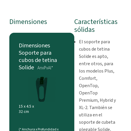
Dimensiones
Características
sólidas
El soporte para
Dimensiones
cubos de tetina
Soporte para
Solide es apto,
cubos de tetina
entre otros, para
Solide
AnxPxAl*
los modelos Plus,
Comfort,
OpenTop,
OpenTop
Premium, Hybrid y
15 x 4.5 x
XL-2. También se
32 cm
utiliza en el
soporte de cubeta
plegable Solide,
(* Anchura x Profundidad x