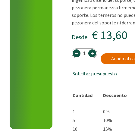
ingenioso diseño del soporte, 
pezonera permanezca firmeme
soporte. Los terneros no puede
pezonera del soporte ni derram
€ 13,60
Desde
Añadir al ca
Solicitar presupuesto
Cantidad
Descuento
1
0%
5
10%
10
15%