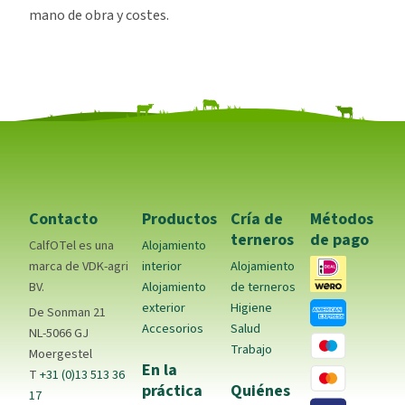
mano de obra y costes.
Contacto
Productos
Cría de
Métodos
terneros
de pago
CalfOTel es una
Alojamiento
marca de VDK-agri
interior
Alojamiento
BV.
Alojamiento
de terneros
exterior
Higiene
De Sonman 21
Accesorios
Salud
NL-5066 GJ
Trabajo
Moergestel
En la
T
+31 (0)13 513 36
práctica
Quiénes
17