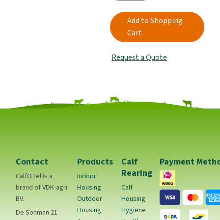
Add to Shopping
Cart
Request a Quote
Contact
Products
Calf
Payment Meth
Rearing
CalfOTel is a
Indoor
brand of VDK-agri
Housing
Calf
BV.
Outdoor
Housing
Housing
Hygiene
De Sonman 21