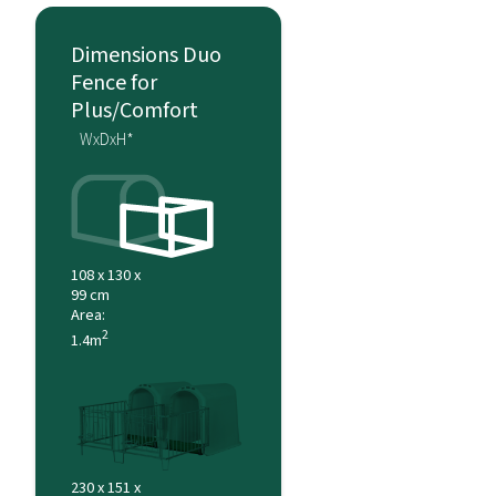
Dimensions Duo
Fence for
Plus/Comfort
WxDxH*
108 x 130 x
99 cm
Area:
2
1.4m
230 x 151 x