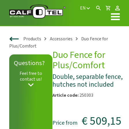
EN
Products
Accessories
Duo Fence for
Plus/Comfort
Duo Fence for
Questions?
Plus/Comfort
Feel free to
Double, separable fence,
contact us!
hutches not included
Article code:
250303
€ 509,15
Price from