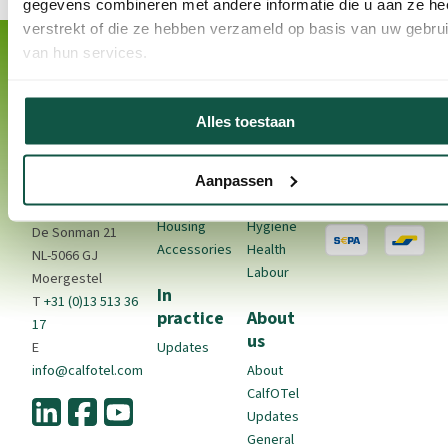
gegevens combineren met andere informatie die u aan ze he
verstrekt of die ze hebben verzameld op basis van uw gebru
van hun services.
Alles toestaan
Contact
Products
Calf
Payment Meth
Rearing
CalfOTel is a
Indoor
brand of VDK-agri
Housing
Calf
Aanpassen
BV.
Outdoor
Housing
Housing
Hygiene
De Sonman 21
Accessories
Health
NL-5066 GJ
Labour
Moergestel
In
T
+31 (0)13 513 36
practice
About
17
us
E
Updates
info@calfotel.com
About
CalfOTel
Updates
General