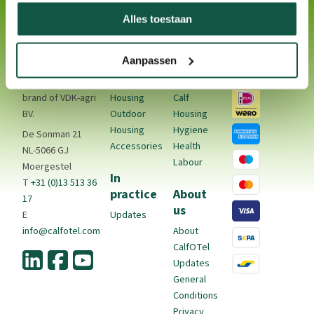
Alles toestaan
Contact
Products
Calf
Payment
Aanpassen
Rearing
Methods
CalfOTel is a
Indoor
brand of VDK-agri
Housing
Calf
BV.
Outdoor
Housing
Housing
Hygiene
De Sonman 21
Accessories
Health
NL-5066 GJ
Labour
Moergestel
In
T
+31 (0)13 513 36
practice
About
17
us
E
Updates
info@calfotel.com
About
CalfOTel
Updates
General
Conditions
Privacy