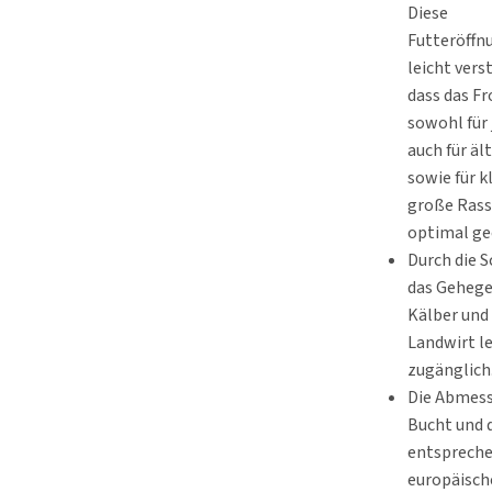
Diese
Futteröffn
leicht vers
dass das Fr
sowohl für 
auch für äl
sowie für k
große Ras
optimal gee
Durch die S
das Gehege 
Kälber und
Landwirt l
zugänglich
Die Abmes
Bucht und 
entspreche
europäisch