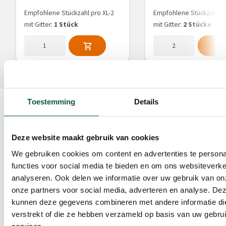
Empfohlene Stückzahl pro XL-2
Empfohlene Stückzahl pr
mit Gitter:
1 Stück
mit Gitter:
2 Stücke
Toestemming
Details
Über dieses
Produkt
€ 931,60
Deze website maakt gebruik van cookies
Ab
Der XL-2 mit Gitter ist für
We gebruiken cookies om content en advertenties te persona
die Haltung in kleinen
functies voor social media te bieden en om ons websiteverke
Gruppen von zwei bis drei
analyseren. Ook delen we informatie over uw gebruik van on
Kälbern konzipiert. Der XL-2
onze partners voor social media, adverteren en analyse. De
Zum
eignet sich daher besonders
kunnen deze gegevens combineren met andere informatie die
Einkaufswagen
für Biobetriebe und erfüllt
verstrekt of die ze hebben verzameld op basis van uw gebru
hinzufügen
die gesetzlichen