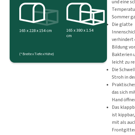
und eine s
Temperatu
Sommer gar
Die glatte
165 x 380 x 1.54
165 x 228 x 154 cm
Innenschic
cm
verhindert 
Bildung vo
Bakterien u
(* Breite x Tiefe x Höhe)
leicht zu r
Die Schwell
Stroh in de
Praktisches
das sich mi
Hand öffnen
Das klappb
ist kippbar
mit als au
Frontgitter