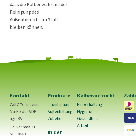
dass die Kälber während der
Reinigung des
Außenbereichs im Stall
bleiben können.
Kontakt
Produkte
Kälberaufzucht
Zahl
CalfOTel ist eine
Innenhaltung
Kälberhaltung
Marke der VDK-
Auβenhaltung
Hygiene
agri BV.
Zubehör
Gesundheit
Arbeit
De Sonman 21
In der
NL-5066 GJ