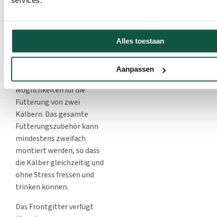
services.
Vorschriften, wonach
Angebot anfordern
Kälber von klein auf in
Gruppen gehalten werden
Alles toestaan
müssen.
Der XL-2 bietet die
Aanpassen
umfangreichsten
Möglichkeiten für die
Fütterung von zwei
Kälbern. Das gesamte
Fütterungszubehör kann
mindestens zweifach
montiert werden, so dass
die Kälber gleichzeitig und
ohne Stress fressen und
trinken können.
Das Frontgitter verfügt