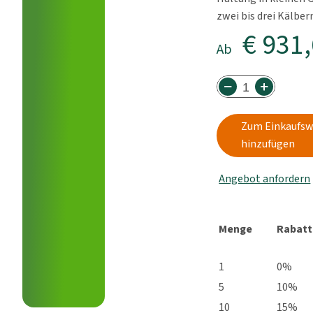
zwei bis drei Kälber
€ 931
Ab
Zum Einkaufs
hinzufügen
Angebot anfordern
Menge
Rabatt
1
0%
5
10%
10
15%