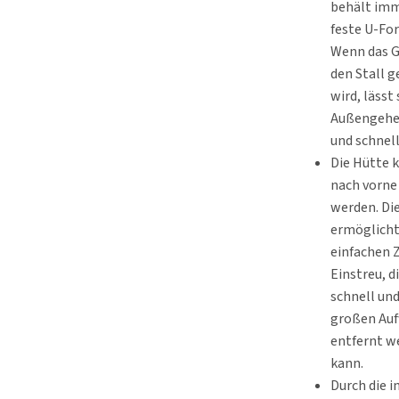
behält imm
feste U-For
Wenn das G
den Stall g
wird, lässt 
Außengeheg
und schnell
Die Hütte 
nach vorne
werden. Di
ermöglicht
einfachen 
Einstreu, d
schnell un
großen Au
entfernt w
kann.
Durch die i