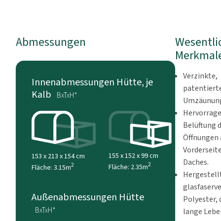
Abmessungen
Wesentli
Merkmal
Verzinkte,
Innenabmessungen Hütte, je
patentiert
Kalb
BxTxH*
Umzäunun
Hervorrag
Belüftung d
Öffnungen 
Vorderseit
155 x 152 x 99 cm
153 x 213 x 154 cm
Daches.
2
2
Fläche: 2.35m
Fläche: 3.15m
Hergestell
glasfaserv
Außenabmessungen Hütte
Polyester, 
BxTxH*
lange Lebe