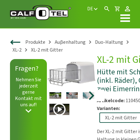
DE
Produkte
Auβenhaltung
Duo-Haltung
XL-2
XL-2 mit Gitter
XL-2 mit G
Fragen?
Hütte mit Sc
(inkl. Räder),
Nehmen Sie
jederzeit
zwei Eimerri
gerne
Kontakt mit
Artikelcode:
11045
uns auf!
Varianten:
Play
Der XL-2 mit Gitter i
Haltung in kleinen 