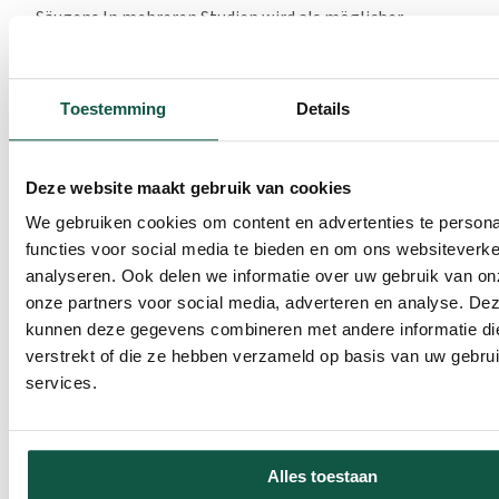
Säugens In mehreren Studien wird als möglicher
Nachteil der paarweisen Haltung von Kälbern das Risiko
des Kreuzsaugens genannt. Unter Kreuzsaugung
versteht man übermäßiges Saugen an Ohren, Nabel und
Toestemming
Details
Zitzen, was zu Infektionen führen kann. Übermäßiges
Saugen ist ein Zeichen dafür, dass Kälber ihr natürliches
Verhalten nicht ausreichend ausleben können. Um dies
Deze website maakt gebruik van cookies
zu verhindern, sind eine Reihe von Einrichtungen
We gebruiken cookies om content en advertenties te persona
wichtig. Ein Entwöhnungseimer in Verbindung mit einer
functies voor social media te bieden en om ons websiteverke
ausreichenden Milchversorgung trägt dazu bei, dieses
analyseren. Ook delen we informatie over uw gebruik van on
natürliche Bedürfnis zu befriedigen, und sorgt dafür,
onze partners voor social media, adverteren en analyse. De
dass die Kälber ruhiger werden. Darüber hinaus ist ein
kunnen deze gegevens combineren met andere informatie die
allmähliches Absetzen in Verbindung mit einem
verstrekt of die ze hebben verzameld op basis van uw gebru
ausreichenden Futterangebot und viel
services.
Bewegungsfreiheit wichtig, um den Säugedrang zu
unterbinden. Ein ausreichendes Angebot an
hochwertigem Futter ermöglicht es den Kälbern, mehr
Alles toestaan
Zeit mit der Aufnahme und dem Wiederkäuen von Futter