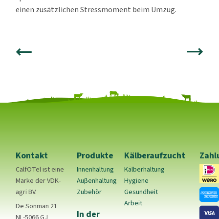
einen zusätzlichen Stressmoment beim Umzug.
Kontakt
Produkte
Kälberaufzucht
Zahl
CalfOTel ist eine
Innenhaltung
Kälberhaltung
Marke der VDK-
Auβenhaltung
Hygiene
agri BV.
Zubehör
Gesundheit
Arbeit
De Sonman 21
In der
NL-5066 GJ