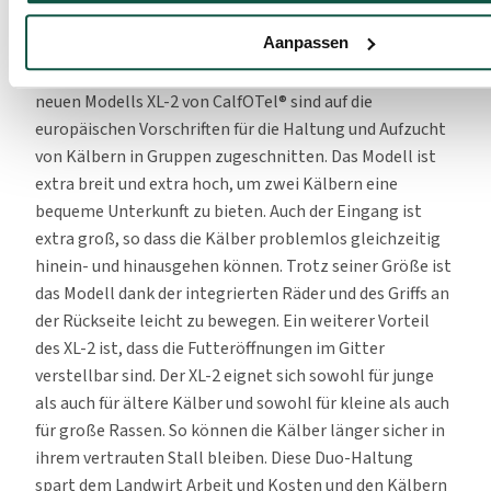
zu verbringen. Aufstallung für Paare Die Aufzucht von
Aanpassen
Kälbern in Paaren erfordert eine andere Gestaltung der
Aufstallung für junge Kälber. Die Abmessungen des
neuen Modells XL-2 von CalfOTel® sind auf die
europäischen Vorschriften für die Haltung und Aufzucht
von Kälbern in Gruppen zugeschnitten. Das Modell ist
extra breit und extra hoch, um zwei Kälbern eine
bequeme Unterkunft zu bieten. Auch der Eingang ist
extra groß, so dass die Kälber problemlos gleichzeitig
hinein- und hinausgehen können. Trotz seiner Größe ist
das Modell dank der integrierten Räder und des Griffs an
der Rückseite leicht zu bewegen. Ein weiterer Vorteil
des XL-2 ist, dass die Futteröffnungen im Gitter
verstellbar sind. Der XL-2 eignet sich sowohl für junge
als auch für ältere Kälber und sowohl für kleine als auch
für große Rassen. So können die Kälber länger sicher in
ihrem vertrauten Stall bleiben. Diese Duo-Haltung
spart dem Landwirt Arbeit und Kosten und den Kälbern