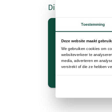
Dimensioner
Toestemming
Dimensioner Basic Fence 
Deze website maakt gebruik
We gebruiken cookies om cont
websiteverkeer te analyseren
108 x 131 x 100 cm
media, adverteren en analys
2
Område: 1.41m
verstrekt of die ze hebben v
(* Bredde x dybde x højde)