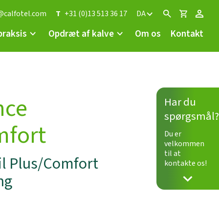
@calfotel.com
T
+31 (0)13 513 36 17
DA
 praksis
Opdræt af kalve
Om os
Kontakt
nce
Har du
spørgsmål?
mfort
Du er
velkommen
til at
il Plus/Comfort
kontakte os!
ng