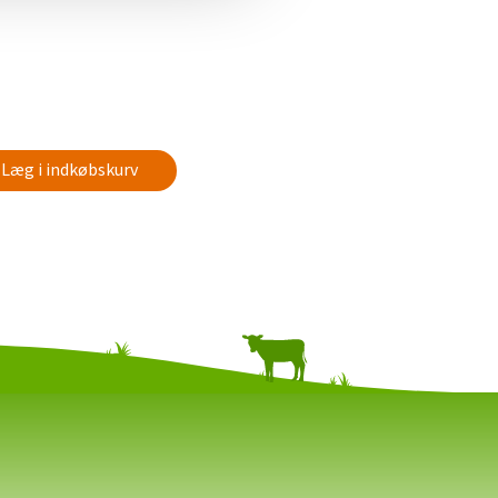
Læg i indkøbskurv