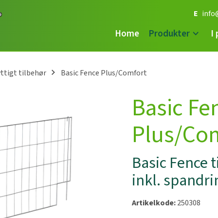
E
info
Home
Produkter
I
ttigt tilbehør
Basic Fence Plus/Comfort
Basic Fe
Plus/Co
Basic Fence t
inkl. spandri
Artikelkode:
250308