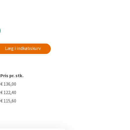
0
Læg i indkøbskurv
Pris pr. stk.
€ 136,00
€ 122,40
€ 115,60