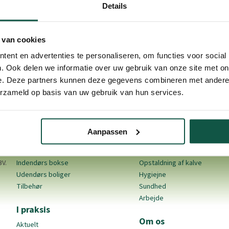
Details
 van cookies
ent en advertenties te personaliseren, om functies voor social
. Ook delen we informatie over uw gebruik van onze site met on
e. Deze partners kunnen deze gegevens combineren met andere i
erzameld op basis van uw gebruik van hun services.
Aanpassen
Produkter
Opdræt af kalve
BV.
Indendørs bokse
Opstaldning af kalve
Udendørs boliger
Hygiejne
Tilbehør
Sundhed
Arbejde
I praksis
Om os
Aktuelt