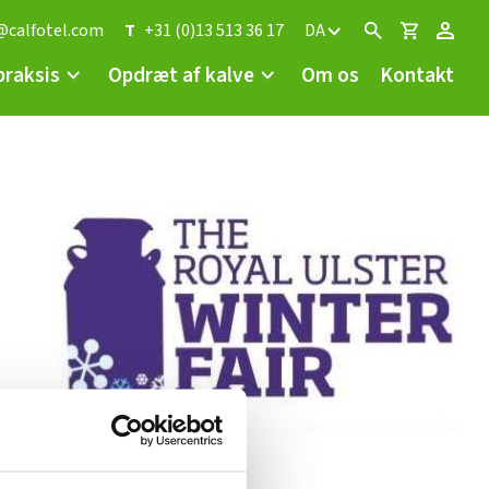
@calfotel.com
T
+31 (0)13 513 36 17
DA
 praksis
Opdræt af kalve
Om os
Kontakt