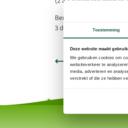
(2 à 3 dagen per week in 
Ben jij handig en beschik
3 dagen per week? Dan he
Toestemming
Deze website maakt gebruik
We gebruiken cookies om cont
websiteverkeer te analyseren
media, adverteren en analys
verstrekt of die ze hebben v