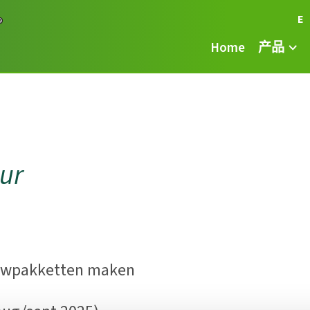
E
Home
产品
ur
uwpakketten maken