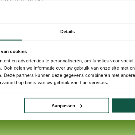
aug/sept 2025)
baar in augustus en september voor 2 à
bben wij een leuke klus voor jou!
Details
 van cookies
ent en advertenties te personaliseren, om functies voor social
. Ook delen we informatie over uw gebruik van onze site met on
e. Deze partners kunnen deze gegevens combineren met andere i
erzameld op basis van uw gebruik van hun services.
Aanpassen