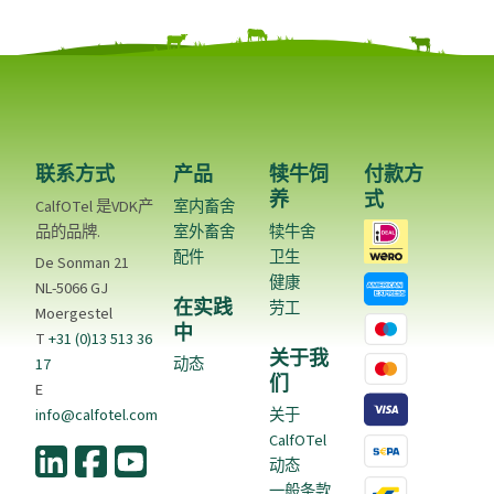
联系方式
产品
犊牛饲
付款方
养
式
CalfOTel 是VDK产
室内畜舍
品的品牌.
室外畜舍
犊牛舍
配件
卫生
De Sonman 21
健康
NL-5066 GJ
在实践
劳工
Moergestel
中
T
+31 (0)13 513 36
关于我
17
动态
们
E
info@calfotel.com
关于
CalfOTel
动态
一般条款