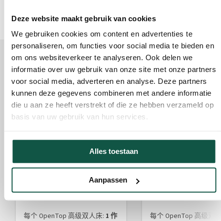
Deze website maakt gebruik van cookies
We gebruiken cookies om content en advertenties te
personaliseren, om functies voor social media te bieden en
完成此产品
om ons websiteverkeer te analyseren. Ook delen we
informatie over uw gebruik van onze site met onze partners
此产品的配件
voor social media, adverteren en analyse. Deze partners
kunnen deze gegevens combineren met andere informatie
die u aan ze heeft verstrekt of die ze hebben verzameld op
basis van uw gebruik van hun services.
Alles toestaan
OpenTop Premium Duo 屋顶
OpenTop 高级收集盘
Aanpassen
套件
艺术编号 080065
艺术编号 080120
每个 OpenTop 高级双人床:
1 作
每个 OpenTop 高级双