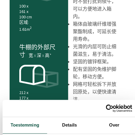
时不会打扰到犊牛，
100 x
可以方便地进入箱
161 x
内。
100 cm
区域:
箱体由玻璃纤维增强
2
1.61m
聚酯制成，可延长使
用寿命。
光滑的内层可防止细
牛棚的外部尺
菌滋生，易于清洁。
寸
宽 x 深 x 高*
坚固的镀锌框架。
配有坚固的免维护脚
轮，移动方便。
网格可轻松拆下并放
回原处，以便快速清
212 x
177 x
洁。
126 cm
(* 宽 x 深 x 高)
Toestemming
Details
Over