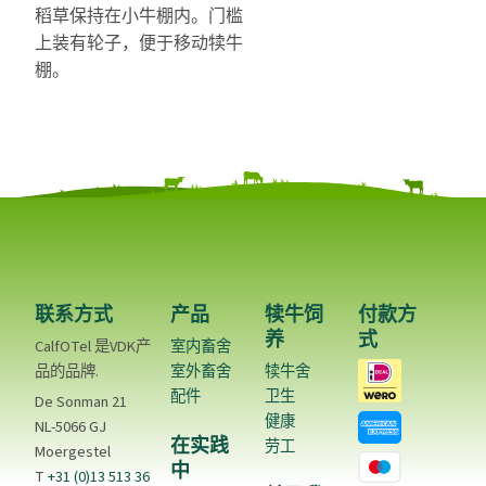
稻草保持在小牛棚内。门槛
上装有轮子，便于移动犊牛
棚。
联系方式
产品
犊牛饲
付款方
养
式
CalfOTel 是VDK产
室内畜舍
品的品牌.
室外畜舍
犊牛舍
配件
卫生
De Sonman 21
健康
NL-5066 GJ
在实践
劳工
Moergestel
中
T
+31 (0)13 513 36