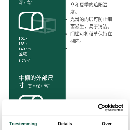
深 x 高*
命和夏季的遮阳温
度。
光滑的内层可防止细
菌滋生，易于清洁。
门槛可将稻草保持在
102 x
棚内。
185 x
140 cm
区域:
2
1.78m
牛棚的外部尺
寸
宽 x 深 x 高*
114 x
Toestemming
Details
Over
198 x