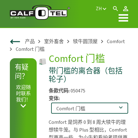
ZH
产品
室外畜舍
犊牛圆顶屋
Comfort
Comfort 门槛
Comfort 门槛
有疑
带门槛的离合器（包括
问？
轮子）
欢迎随
条款代码:
050475
时联系
变体:
我们！
Comfort 是饲养 0 到 8 周大犊牛的理
想犊牛笼。与 Plus 型相比，Comfort
型更高一些，为小牛和看护者提供更