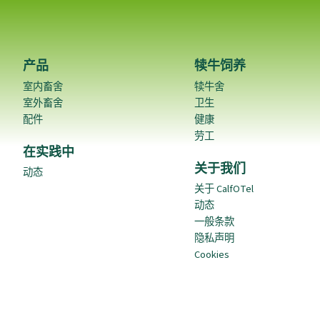
产品
犊牛饲养
室内畜舍
犊牛舍
室外畜舍
卫生
配件
健康
劳工
在实践中
关于我们
动态
关于 CalfOTel
动态
一般条款
隐私声明
Cookies