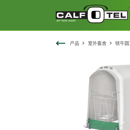
产品
室外畜舍
犊牛圆