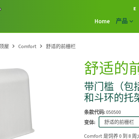
E
Home
产品
顶屋
Comfort
舒适的前栅栏
舒适的
带门槛（包
和斗环的托
条款代码:
050500
变体:
Comfort 是饲养 0 到 