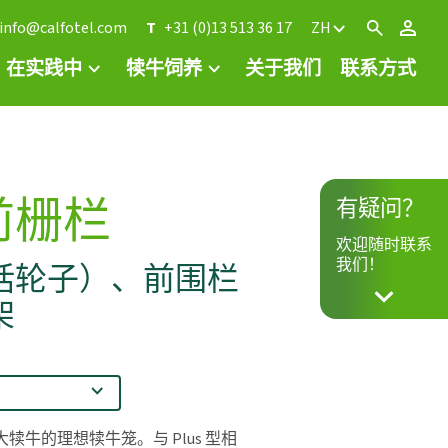
info@calfotel.com
T
+31 (0)13 513 36 17
ZH
在实践中
犊牛饲养
关于我们
联系方式
前栅栏
有疑问？
欢迎随时联系
我们！
括轮子）、前围栏
架
8 周大犊牛的理想犊牛笼。与 Plus 型相