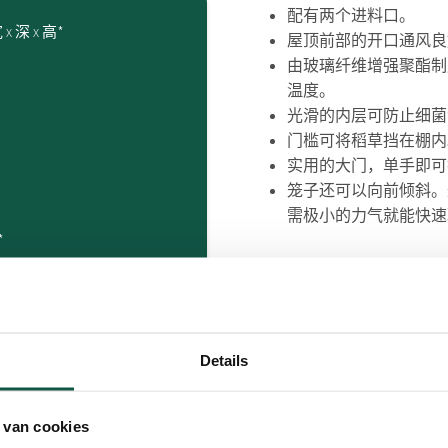
配有两个进料口。
 x 深 x 高*
屋顶前部的开口通风良
由玻璃纤维增强聚酯制
温度。
光滑的内层可防止细菌
门槛可将稻草挡在棚内
实用的大门，单手即可
笼子还可以向前倾斜。
需极小的力气就能快速
*
Details
 van cookies