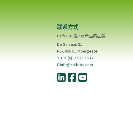
联系方式
CalfOTel 是VDK产品的品牌.
De Sonman 21
NL-5066 GJ Moergestel
T
+31 (0)13 513 36 17
E
info@calfotel.com