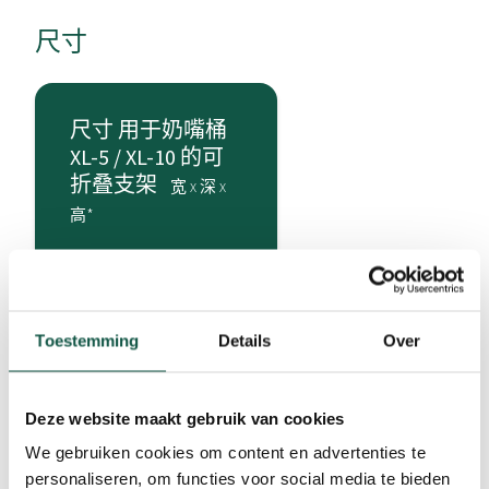
尺寸
尺寸 用于奶嘴桶
XL-5 / XL-10 的可
折叠支架
宽 x 深 x
高*
Toestemming
Details
Over
149 x 42 x
32 cm
Deze website maakt gebruik van cookies
(* 宽 x 深 x 高)
We gebruiken cookies om content en advertenties te
personaliseren, om functies voor social media te bieden