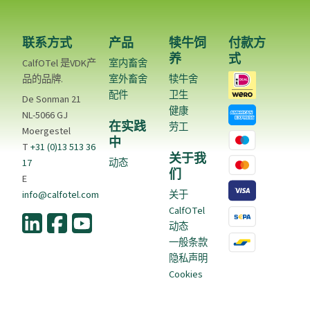
联系方式
产品
犊牛饲
付款方
养
式
CalfOTel 是VDK产
室内畜舍
品的品牌.
室外畜舍
犊牛舍
配件
卫生
De Sonman 21
健康
NL-5066 GJ
在实践
劳工
Moergestel
中
T
+31 (0)13 513 36
关于我
17
动态
们
E
info@calfotel.com
关于
CalfOTel
动态
一般条款
隐私声明
Cookies