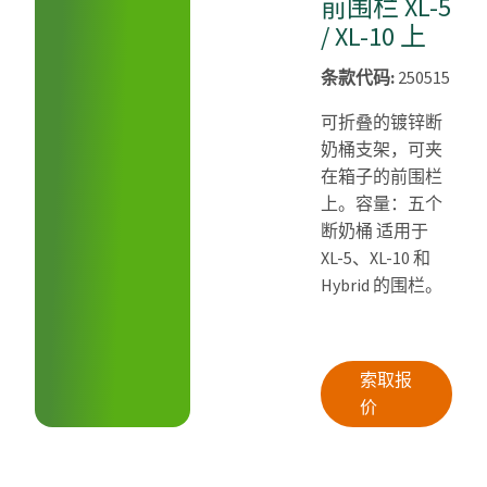
前围栏 XL-5
/ XL-10 上
条款代码:
250515
可折叠的镀锌断
奶桶支架，可夹
在箱子的前围栏
上。容量：五个
断奶桶 适用于
XL-5、XL-10 和
Hybrid 的围栏。
索取报
价