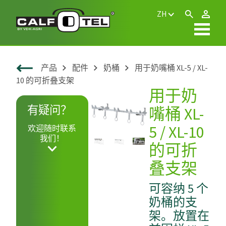
ZH
产品
配件
奶桶
用于奶嘴桶 XL-5 / XL-
10 的可折叠支架
用于奶
有疑问？
嘴桶 XL-
5 / XL-10
欢迎随时联系
我们！
的可折
叠支架
可容纳 5 个
奶桶的支
架。放置在