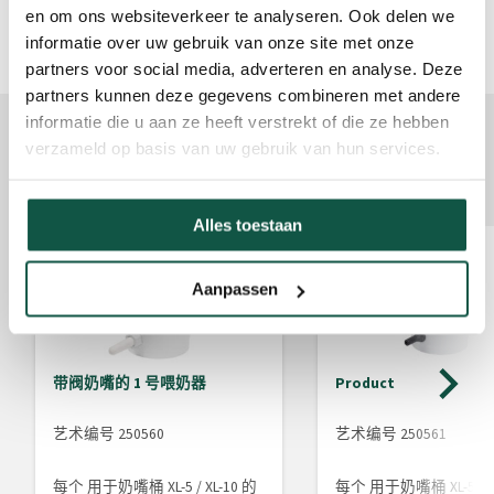
en om ons websiteverkeer te analyseren. Ook delen we
informatie over uw gebruik van onze site met onze
partners voor social media, adverteren en analyse. Deze
partners kunnen deze gegevens combineren met andere
informatie die u aan ze heeft verstrekt of die ze hebben
完成此产品
verzameld op basis van uw gebruik van hun services.
此产品的配件
Alles toestaan
Aanpassen
带阀奶嘴的 1 号喂奶器
Product
艺术编号 250560
艺术编号 250561
每个 用于奶嘴桶 XL-5 / XL-10 的
每个 用于奶嘴桶 XL-5 / X