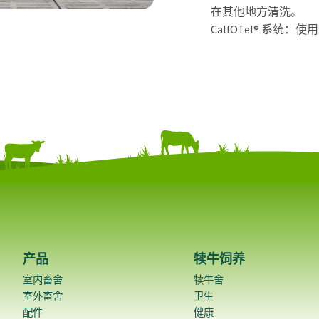
在其他地方清洗。
CalfOTel® 系统
产品
犊牛饲养
室内畜舍
犊牛舍
室外畜舍
卫生
配件
健康