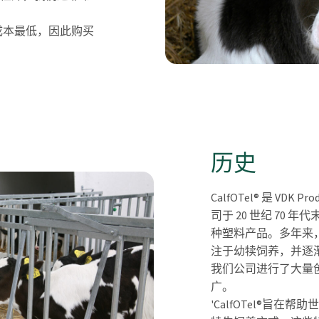
成本最低，因此购买
历史
CalfOTel® 是 VDK
司于 20 世纪 70
种塑料产品。多年来，
注于幼犊饲养，并逐
我们公司进行了大量创新，
广。
'CalfOTel®旨