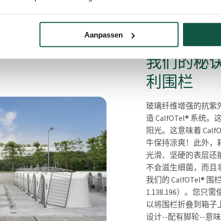
Aanpassen
我们的秘
利围栏
玻璃纤维增强的抗紫
造 CalfOTel®
阳光。这意味着 Cal
牛保持凉爽！此外，
光滑、坚硬的表层还
不会滋生细菌，而且
我们的 CalfOTel
1.138.196）。
以将围栏折叠到箱子
设计--配有脚轮--