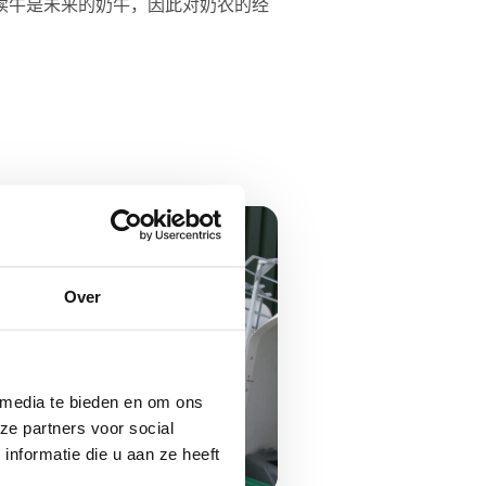
犊牛是未来的奶牛，因此对奶农的经
Over
 media te bieden en om ons
ze partners voor social
nformatie die u aan ze heeft