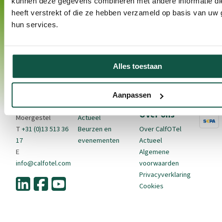
kunnen deze gegevens combineren met andere informatie di
heeft verstrekt of die ze hebben verzameld op basis van uw 
hun services.
Contact
Producten
Kalveropfok
Beta
CalfOTel is een
Binnenhuisvesting
Kalverhuisvesting
Alles toestaan
merk van VDK-agri
Buitenhuisvesting
Hygiëne
BV.
Accessoires
Gezondheid
Arbeid
De Sonman 21
Aanpassen
In de praktijk
NL-5066 GJ
Over ons
Moergestel
Actueel
T
+31 (0)13 513 36
Beurzen en
Over CalfOTel
17
evenementen
Actueel
E
Algemene
info@calfotel.com
voorwaarden
Privacyverklaring
Cookies