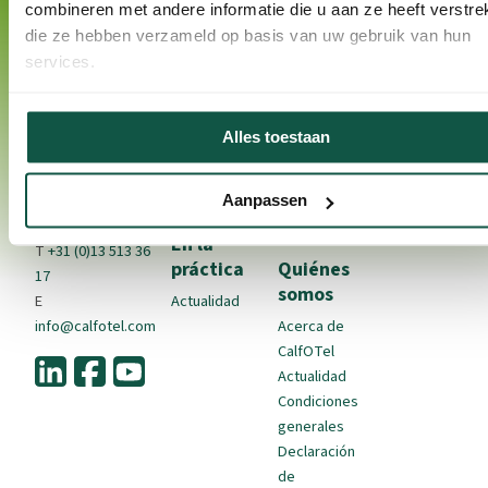
combineren met andere informatie die u aan ze heeft verstrek
die ze hebben verzameld op basis van uw gebruik van hun
Contacto
Productos
Cría de
Métodos de 
services.
terneros
CalfOTel es una
Alojamiento
marca de VDK-agri
interior
Alojamiento
Alles toestaan
BV.
Alojamiento
de terneros
exterior
Higiene
De Sonman 21
Accesorios
Salud
NL-5066 GJ
Aanpassen
Trabajo
Moergestel
En la
T
+31 (0)13 513 36
práctica
Quiénes
17
somos
E
Actualidad
info@calfotel.com
Acerca de
CalfOTel
Actualidad
Condiciones
generales
Declaración
de